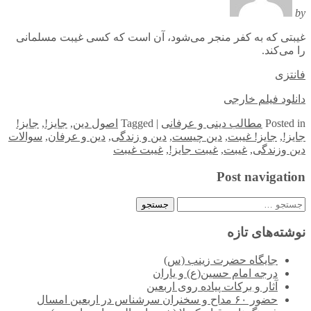
by
غیبتی که به کفر منجر می‌شود، آن است که کسی غیبت مسلمانی
را می‌کند.
فانتزی
دانلود فیلم خارجی
in
Posted
مطالب دینی و عرفانی
|
Tagged
اصول دین
,
جایز!
,
جایز!
جایز!
,
جایز! غیبت
,
دین چیست
,
دین و زندگی
,
دین و عرفان
,
سوالات
دین وزندگی
,
غیبت
,
غیبت جایز!
,
غیبت غیبت
Post navigation
جستجو
برای:
نوشته‌های تازه
جایگاه حضرت زینب (س)
درجه امام حسین(ع) و یاران
آثار و برکات پیاده روی اربعین
حضور ۶۰ مداح و سخنران سرشناس در اربعین امسال