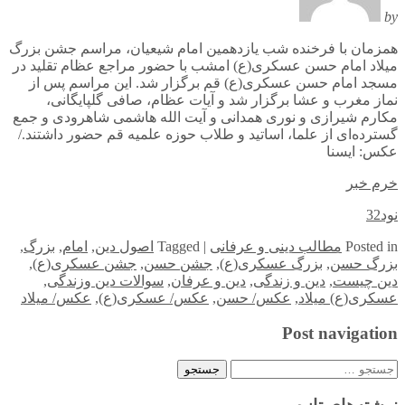
by
همزمان با فرخنده شب یازدهمین امام شیعیان، مراسم جشن بزرگ
میلاد امام حسن عسکری(ع) امشب با حضور مراجع عظام تقلید در
مسجد امام حسن عسکری(ع) قم برگزار شد. این مراسم پس از
نماز مغرب و عشا برگزار شد و آیات عظام، صافی گلپایگانی،
مکارم شیرازی و نوری همدانی و آیت الله هاشمی شاهرودی و جمع
گسترده‌ای از علما، اساتید و طلاب حوزه علمیه قم حضور داشتند./
عکس: ایسنا
خرم خبر
نود32
in
Posted
مطالب دینی و عرفانی
|
Tagged
اصول دین
,
امام
,
بزرگ
,
بزرگ حسن
,
بزرگ عسکری(ع)
,
جشن حسن
,
جشن عسکری(ع)
,
دین چیست
,
دین و زندگی
,
دین و عرفان
,
سوالات دین وزندگی
,
عسکری(ع) میلاد
,
عکس/ حسن
,
عکس/ عسکری(ع)
,
عکس/ میلاد
Post navigation
جستجو
برای: