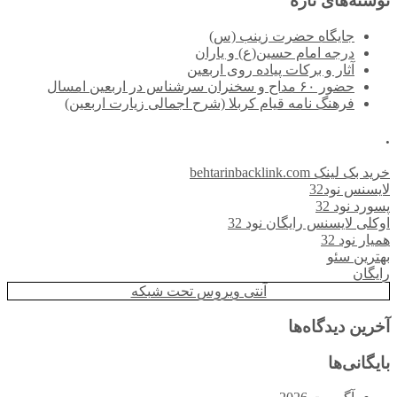
نوشته‌های تازه
جایگاه حضرت زینب (س)
درجه امام حسین(ع) و یاران
آثار و برکات پیاده روی اربعین
حضور ۶۰ مداح و سخنران سرشناس در اربعین امسال
فرهنگ نامه قیام کربلا (شرح اجمالی زیارت اربعین)
.
خرید بک لینک behtarinbacklink.com
لایسنس نود32
پسورد نود 32
اوکلی لایسنس رایگان نود 32
همیار نود 32
بهترین سئو
رایگان
آنتی ویروس تحت شبکه
آخرین دیدگاه‌ها
بایگانی‌ها