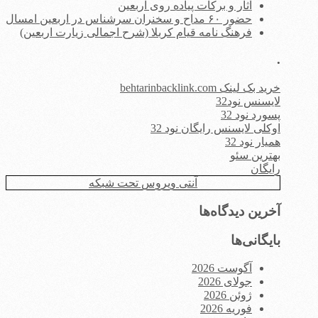
آثار و برکات پیاده روی اربعین
حضور ۶۰ مداح و سخنران سرشناس در اربعین امسال
فرهنگ نامه قیام کربلا (شرح اجمالی زیارت اربعین)
.
خرید بک لینک behtarinbacklink.com
لایسنس نود32
پسورد نود 32
اوکلی لایسنس رایگان نود 32
همیار نود 32
بهترین سئو
رایگان
آنتی ویروس تحت شبکه
آخرین دیدگاه‌ها
بایگانی‌ها
آگوست 2026
جولای 2026
ژوئن 2026
فوریه 2026