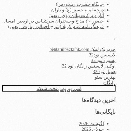
جایگاه حضرت زینب (س)
درجه امام حسین(ع) و یاران
آثار و برکات پیاده روی اربعین
حضور ۶۰ مداح و سخنران سرشناس در اربعین امسال
فرهنگ نامه قیام کربلا (شرح اجمالی زیارت اربعین)
.
خرید بک لینک behtarinbacklink.com
لایسنس نود32
پسورد نود 32
اوکلی لایسنس رایگان نود 32
همیار نود 32
بهترین سئو
رایگان
آنتی ویروس تحت شبکه
آخرین دیدگاه‌ها
بایگانی‌ها
آگوست 2026
جولای 2026