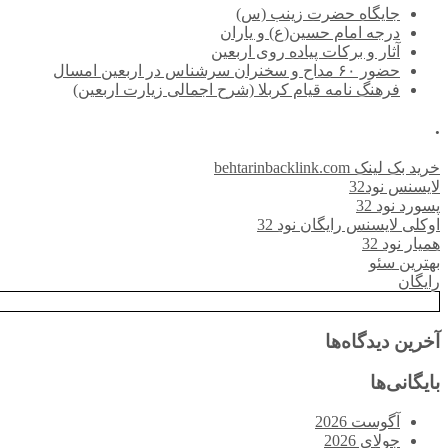
جایگاه حضرت زینب (س)
درجه امام حسین(ع) و یاران
آثار و برکات پیاده روی اربعین
حضور ۶۰ مداح و سخنران سرشناس در اربعین امسال
فرهنگ نامه قیام کربلا (شرح اجمالی زیارت اربعین)
.
خرید بک لینک behtarinbacklink.com
لایسنس نود32
پسورد نود 32
اوکلی لایسنس رایگان نود 32
همیار نود 32
بهترین سئو
رایگان
آخرین دیدگاه‌ها
بایگانی‌ها
آگوست 2026
جولای 2026