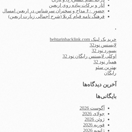
آثار و برکات پیاده روی اربعین
حضور ۶۰ مداح و سخنران سرشناس در اربعین امسال
فرهنگ نامه قیام کربلا (شرح اجمالی زیارت اربعین)
.
خرید بک لینک behtarinbacklink.com
لایسنس نود32
پسورد نود 32
اوکلی لایسنس رایگان نود 32
همیار نود 32
بهترین سئو
رایگان
آخرین دیدگاه‌ها
بایگانی‌ها
آگوست 2026
جولای 2026
ژوئن 2026
فوریه 2026
ژانویه 2026