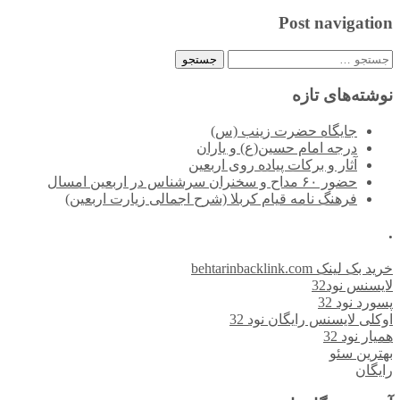
Post navigation
جستجو
برای:
نوشته‌های تازه
جایگاه حضرت زینب (س)
درجه امام حسین(ع) و یاران
آثار و برکات پیاده روی اربعین
حضور ۶۰ مداح و سخنران سرشناس در اربعین امسال
فرهنگ نامه قیام کربلا (شرح اجمالی زیارت اربعین)
.
خرید بک لینک behtarinbacklink.com
لایسنس نود32
پسورد نود 32
اوکلی لایسنس رایگان نود 32
همیار نود 32
بهترین سئو
رایگان