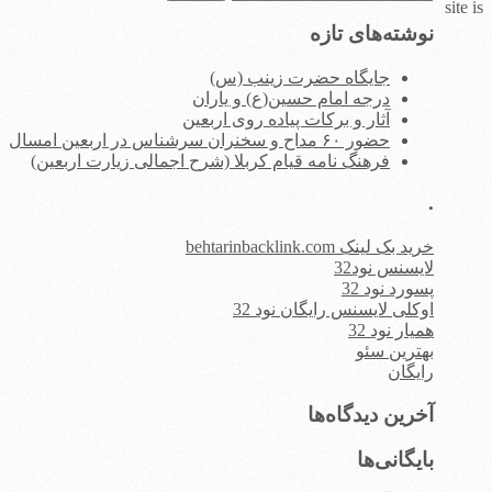
site is
برای:
نوشته‌های تازه
جایگاه حضرت زینب (س)
درجه امام حسین(ع) و یاران
آثار و برکات پیاده روی اربعین
حضور ۶۰ مداح و سخنران سرشناس در اربعین امسال
فرهنگ نامه قیام کربلا (شرح اجمالی زیارت اربعین)
.
خرید بک لینک behtarinbacklink.com
لایسنس نود32
پسورد نود 32
اوکلی لایسنس رایگان نود 32
همیار نود 32
بهترین سئو
رایگان
آخرین دیدگاه‌ها
بایگانی‌ها