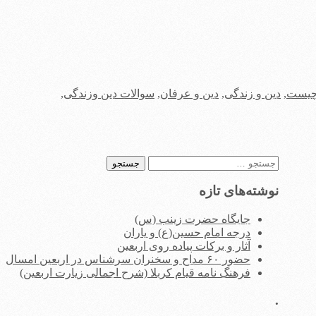
چیست
,
دین و زندگی
,
دین و عرفان
,
سوالات دین وزندگی
,
جستجو
برای:
نوشته‌های تازه
جایگاه حضرت زینب (س)
درجه امام حسین(ع) و یاران
آثار و برکات پیاده روی اربعین
حضور ۶۰ مداح و سخنران سرشناس در اربعین امسال
فرهنگ نامه قیام کربلا (شرح اجمالی زیارت اربعین)
.