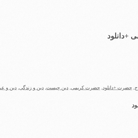
ی +دانلود
ج
,
حضرت +دانلود
,
حضرت کریمی
,
دین چیست
,
دین و زندگی
,
دین و عر
ود