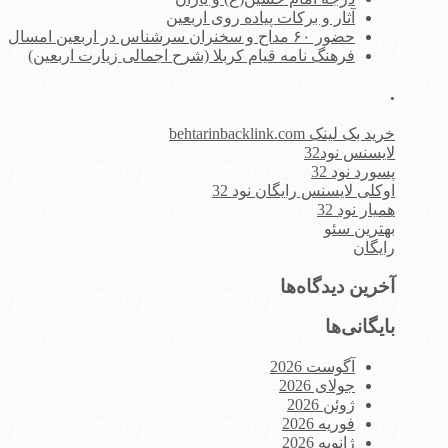
آثار و برکات پیاده روی اربعین
حضور ۶۰ مداح و سخنران سرشناس در اربعین امسال
فرهنگ نامه قیام کربلا (شرح اجمالی زیارت اربعین)
.
خرید بک لینک behtarinbacklink.com
لایسنس نود32
پسورد نود 32
اوکلی لایسنس رایگان نود 32
همیار نود 32
بهترین سئو
رایگان
آخرین دیدگاه‌ها
بایگانی‌ها
آگوست 2026
جولای 2026
ژوئن 2026
فوریه 2026
ژانویه 2026