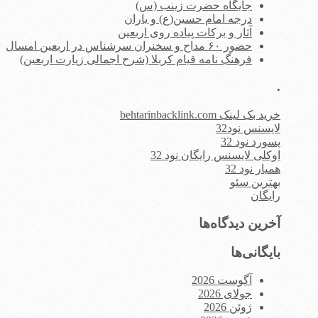
جایگاه حضرت زینب (س)
درجه امام حسین(ع) و یاران
آثار و برکات پیاده روی اربعین
حضور ۶۰ مداح و سخنران سرشناس در اربعین امسال
فرهنگ نامه قیام کربلا (شرح اجمالی زیارت اربعین)
.
خرید بک لینک behtarinbacklink.com
لایسنس نود32
پسورد نود 32
اوکلی لایسنس رایگان نود 32
همیار نود 32
بهترین سئو
رایگان
آخرین دیدگاه‌ها
بایگانی‌ها
آگوست 2026
جولای 2026
ژوئن 2026