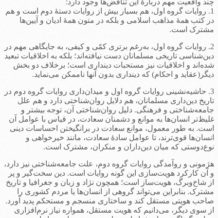
چند واقعیت مهم دربارۀ این تناقض‌ها وجود دارد:
1. روایات گروه اول، هم بسیار بیش از روایات دستۀ دوم است و هم
در کتب همۀ مذاهب اسلامی و بلکه در متون همۀ ادیان و آیین‌ها
مشترک است.
2. روایات گروه اول، به‌رغم برتری کمّی و کیفی، به جایگاهی مهم در
دین‌شناسی تاریخی مسلمانان دست نیافته‌اند؛ بلکه به اخلاقیات تبعید
شده‌اند و اخلاقیات نیز مستحبات دینداری است؛ برخلاف دو بخش
دیگر(عقاید و احکام) که دینداری بدون آنها ناممکن می‌نماید.
3. حاشیه‌نشینی روایات گروه اول و میدان‌داری روایات گروه دوم در
تاریخ دین‌داری مسلمانان، هم دلایل روان‌شناختی دارد و هم علل
جامعه‌شناختی و فرهنگی. دلیل روان‌شناختی آن، توجه بیشتر و
غلیظ‌تر انسان‌ها به موانع و دشمنان سعادت، در قیاس با عوامل آن
است. به طور معمول، موانع سعادت در برانگیختن احساسات دینی
انسان‌ها قوی‌ترند، تا عوامل سادۀ سعادت، مانند خیرخواهی و
نوع‌دوستی که میان دین‌داران و منکران، مشترک است.
هژمونی و روآمدگی روایات گروه دوم، علت جامعه‌شناختی نیز دارد،
و آن کارکرد هویت‌سازی این گونه روایات است. دین سخت‌گیر و پر
از شاخ‌وبرگ، هویت‌ساز است؛ همچون نژاد و زبان و جغرافیا و تاریخ
مشترک. بنابراین می‌تواند گروهی از انسان‌ها یا مردم کشوری را
صاحب هویتی مستقل کند و ساختاری منسجم و مستحکم پدید آورد.
از سوی دیگر، می‌دانیم که هویت مستقل، همواره نیاز نرم‌افزاری