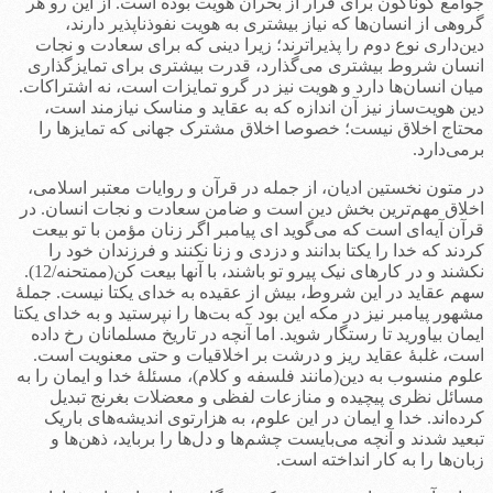
جوامع گوناگون برای فرار از بحران هویت بوده است. از این رو هر
گروهی از انسان‌ها که نیاز بیشتری به هویت نفوذناپذیر دارند،
دین‌داری نوع دوم را پذیراترند؛ زیرا دینی که برای سعادت و نجات
انسان شروط بیشتری می‌گذارد، قدرت بیشتری برای تمایزگذاری
میان انسان‌ها دارد و هویت نیز در گرو تمایزات است، نه اشتراکات.
دین هویت‌ساز نیز آن اندازه که به عقاید و مناسک نیازمند است،
محتاج اخلاق نیست؛ خصوصا اخلاق مشترک جهانی که تمایزها را
برمی‌دارد.
در متون نخستین ادیان، از جمله در قرآن و روایات معتبر اسلامی،
اخلاق مهم‌ترین بخش دین است و ضامن سعادت و نجات انسان. در
قرآن آیه‌ای است که می‌گوید ای پیامبر اگر زنان مؤمن با تو بیعت
کردند که خدا را یکتا بدانند و دزدی و زنا نکنند و فرزندان خود را
نکشند و در کارهای نیک پیرو تو باشند، با آنها بیعت کن(ممتحنه/12).
سهم عقاید در این شروط، بیش از عقیده به خدای یکتا نیست. جملۀ
مشهور پیامبر نیز در مکه این بود که بت‌ها را نپرستید و به خدای یکتا
ایمان بیاورید تا رستگار شوید. اما آنچه در تاریخ مسلمانان رخ داده
است، غلبۀ عقاید ریز و درشت بر اخلاقیات و حتی معنویت است.
علوم منسوب به دین(مانند فلسفه و کلام)، مسئلۀ خدا و ایمان را به
مسائل نظری پیچیده و منازعات لفظی و معضلات بغرنج تبدیل
کرده‌اند. خدا و ایمان در این علوم، به هزارتوی اندیشه‌های باریک
تبعید شدند و آنچه می‌بایست چشم‌ها و دل‌ها را برباید، ذهن‌ها و
زبان‌ها را به کار انداخته است.