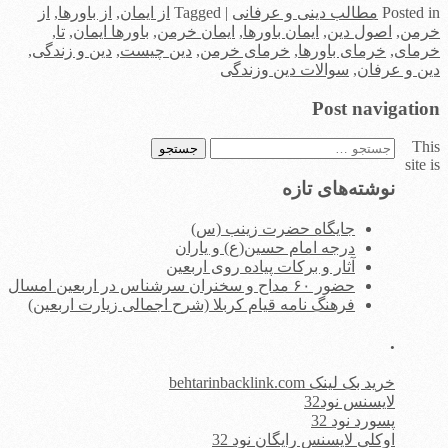
in
Posted
مطالب دینی و عرفانی
|
Tagged
از ایمان
,
از باورها
,
از
خرمن
,
اصول دین
,
ایمان باورها
,
ایمان خرمن
,
باورها ایمان
,
تا
,
خرمای
,
خرمای باورها
,
خرمای خرمن
,
دین چیست
,
دین و زندگی
,
دین و عرفان
,
سوالات دین وزندگی
Post navigation
This
جستجو
site is
برای:
نوشته‌های تازه
جایگاه حضرت زینب (س)
درجه امام حسین(ع) و یاران
آثار و برکات پیاده روی اربعین
حضور ۶۰ مداح و سخنران سرشناس در اربعین امسال
فرهنگ نامه قیام کربلا (شرح اجمالی زیارت اربعین)
.
خرید بک لینک behtarinbacklink.com
لایسنس نود32
پسورد نود 32
اوکلی لایسنس رایگان نود 32