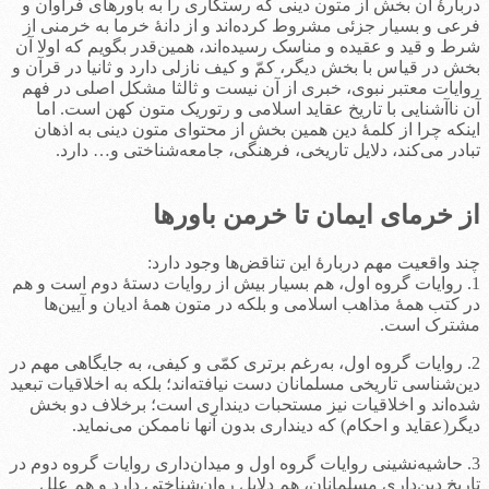
دربارۀ آن بخش از متون دینی که رستگاری را به باورهای فراوان و
فرعی و بسیار جزئی مشروط کرده‌اند و از دانۀ خرما به خرمنی از
شرط و قید و عقیده و مناسک رسیده‌اند، همین‌قدر بگویم که اولا آن
بخش در قیاس با بخش دیگر، کمّ و کیف نازلی دارد و ثانیا در قرآن و
روایات معتبر نبوی، خبری از آن نیست و ثالثا مشکل اصلی در فهم
آن ناآشنایی با تاریخ عقاید اسلامی و رتوریک متون کهن است. اما
اینکه چرا از کلمۀ دین همین بخش از محتوای متون دینی به اذهان
تبادر می‌کند، دلایل تاریخی، فرهنگی، جامعه‌شناختی و… دارد.
از خرمای ایمان تا خرمن باورها
چند واقعیت مهم دربارۀ این تناقض‌ها وجود دارد:
1. روایات گروه اول، هم بسیار بیش از روایات دستۀ دوم است و هم
در کتب همۀ مذاهب اسلامی و بلکه در متون همۀ ادیان و آیین‌ها
مشترک است.
2. روایات گروه اول، به‌رغم برتری کمّی و کیفی، به جایگاهی مهم در
دین‌شناسی تاریخی مسلمانان دست نیافته‌اند؛ بلکه به اخلاقیات تبعید
شده‌اند و اخلاقیات نیز مستحبات دینداری است؛ برخلاف دو بخش
دیگر(عقاید و احکام) که دینداری بدون آنها ناممکن می‌نماید.
3. حاشیه‌نشینی روایات گروه اول و میدان‌داری روایات گروه دوم در
تاریخ دین‌داری مسلمانان، هم دلایل روان‌شناختی دارد و هم علل