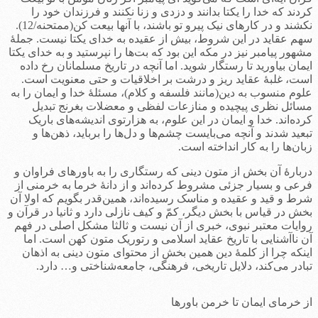
کردند که خدا را یکتا بدانند و دزدی و زنا نکنند و فرزندان خود را
نکشند و در کارهای نیک پیرو تو باشند، با آنها بیعت کن(ممتحنه/12).
سهم عقاید در این شروط، بیش از عقیده به خدای یکتا نیست. جملۀ
مشهور پیامبر نیز در مکه این بود که بت‌ها را نپرستید و به خدای یکتا
ایمان بیاورید تا رستگار شوید. اما آنچه در تاریخ مسلمانان رخ داده
است، غلبۀ عقاید ریز و درشت بر اخلاقیات و حتی معنویت است.
علوم منسوب به دین(مانند فلسفه و کلام)، مسئلۀ خدا و ایمان را به
مسائل نظری پیچیده و منازعات لفظی و معضلات بغرنج تبدیل
کرده‌اند. خدا و ایمان در این علوم، به هزارتوی اندیشه‌های باریک
تبعید شدند و آنچه می‌بایست چشم‌ها و دل‌ها را برباید، ذهن‌ها و
زبان‌ها را به کار انداخته است.
دربارۀ آن بخش از متون دینی که رستگاری را به باورهای فراوان و
فرعی و بسیار جزئی مشروط کرده‌اند و از دانۀ خرما به خرمنی از
شرط و قید و عقیده و مناسک رسیده‌اند، همین‌قدر بگویم که اولا آن
بخش در قیاس با بخش دیگر، کمّ و کیف نازلی دارد و ثانیا در قرآن و
روایات معتبر نبوی، خبری از آن نیست و ثالثا مشکل اصلی در فهم
آن ناآشنایی با تاریخ عقاید اسلامی و رتوریک متون کهن است. اما
اینکه چرا از کلمۀ دین همین بخش از محتوای متون دینی به اذهان
تبادر می‌کند، دلایل تاریخی، فرهنگی، جامعه‌شناختی و… دارد.
از خرمای ایمان تا خرمن باورها