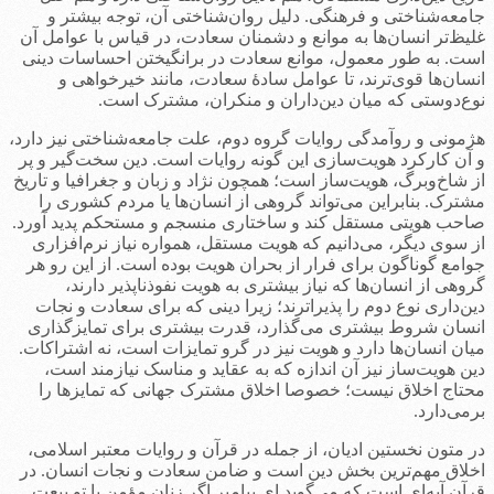
جامعه‌شناختی و فرهنگی. دلیل روان‌شناختی آن، توجه بیشتر و
غلیظ‌تر انسان‌ها به موانع و دشمنان سعادت، در قیاس با عوامل آن
است. به طور معمول، موانع سعادت در برانگیختن احساسات دینی
انسان‌ها قوی‌ترند، تا عوامل سادۀ سعادت، مانند خیرخواهی و
نوع‌دوستی که میان دین‌داران و منکران، مشترک است.
هژمونی و روآمدگی روایات گروه دوم، علت جامعه‌شناختی نیز دارد،
و آن کارکرد هویت‌سازی این گونه روایات است. دین سخت‌گیر و پر
از شاخ‌وبرگ، هویت‌ساز است؛ همچون نژاد و زبان و جغرافیا و تاریخ
مشترک. بنابراین می‌تواند گروهی از انسان‌ها یا مردم کشوری را
صاحب هویتی مستقل کند و ساختاری منسجم و مستحکم پدید آورد.
از سوی دیگر، می‌دانیم که هویت مستقل، همواره نیاز نرم‌افزاری
جوامع گوناگون برای فرار از بحران هویت بوده است. از این رو هر
گروهی از انسان‌ها که نیاز بیشتری به هویت نفوذناپذیر دارند،
دین‌داری نوع دوم را پذیراترند؛ زیرا دینی که برای سعادت و نجات
انسان شروط بیشتری می‌گذارد، قدرت بیشتری برای تمایزگذاری
میان انسان‌ها دارد و هویت نیز در گرو تمایزات است، نه اشتراکات.
دین هویت‌ساز نیز آن اندازه که به عقاید و مناسک نیازمند است،
محتاج اخلاق نیست؛ خصوصا اخلاق مشترک جهانی که تمایزها را
برمی‌دارد.
در متون نخستین ادیان، از جمله در قرآن و روایات معتبر اسلامی،
اخلاق مهم‌ترین بخش دین است و ضامن سعادت و نجات انسان. در
قرآن آیه‌ای است که می‌گوید ای پیامبر اگر زنان مؤمن با تو بیعت