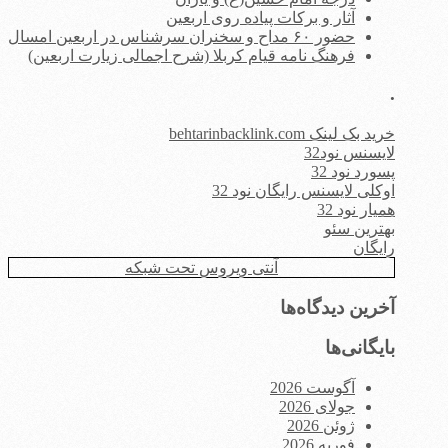
آثار و برکات پیاده روی اربعین
حضور ۶۰ مداح و سخنران سرشناس در اربعین امسال
فرهنگ نامه قیام کربلا (شرح اجمالی زیارت اربعین)
.
خرید بک لینک behtarinbacklink.com
لایسنس نود32
پسورد نود 32
اوکلی لایسنس رایگان نود 32
همیار نود 32
بهترین سئو
رایگان
آنتی ویروس تحت شبکه
آخرین دیدگاه‌ها
بایگانی‌ها
آگوست 2026
جولای 2026
ژوئن 2026
فوریه 2026