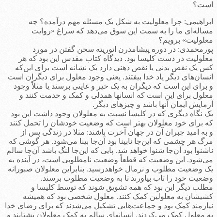
است؟
ابراهیمی: چرا معلولیت به شکل یک مسئله مهم درآمده؟ چه
مساله‌ای ما را به سمت این سوق می‌دهد که سراغ «روایت
معلولیت» برویم؟
پورمحمدی: در دوره پیشامدرن اتوریته سخن گفتن در مورد
معلولیت در دست کلیسا بود. دیدگاه‌ کتاب مقدس این‌ بود که هر
کس یک نقص بدنی یا نقص ذهنی دارد یک نشانه است برای این‌که
انسان‌های دیگر یاد خدا بیفتند. یعنی وجود معلول برای دیگران است
و برای این است که دیگران به یک خیر و غایتی برسند یا مثلاً وجود
معلول برای این است که انسانها همدلی و کمک و خدمت کنند و
آزمایش ایمان آنها باشد و چیزهای دیگر.
یک نگاه دیگری که در کلیسا نسبت به معلولان وجود داشت این بود
‌که برای خود معلولان بهتر است که وضعیت خودشان را تحمل کنند
و به امید جبران آن در جهان آخرت باشند: مثلا در زندگی پس از
مرگ هر چشمی که این‌جا نابینا بود آن‌جا بینا می‌شود. هر گوشی که
ناشنوا بود آن‌جا شنوا خواهد شد. پایی که این‌جا لنگ باشد آن‌جا سالم
می‌شود. این وضعیت که قطعاً وضعیت نامطلوبی است، در آينده به
یک وضعیت مطلوب و نرمال خواهدرسید. بنابراین معلولان صبورانه
وضعیت خود را تاب بیاورند تا به وضعیت مطلوب برسند.
مطلب دیگر این بود ‌که همه تشویق شوند که توسط کلیسا و
کشیشان به معلولین کمک کنند. معلول شخصی بود که همیشه
نیازمند کمک بود و جماعت‌هایی تشکیل می‌شدند که برای رضای خدا
به معلول کمک می‌کردند. انسانهای سالم به کمک معلولان بشتابند و