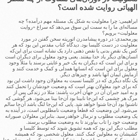
الهیاتی روایت شده است؟
ابراهیمی: چرا معلولیت به شکل یک مسئله مهم درآمده؟ چه
مساله‌ای ما را به سمت این سوق می‌دهد که سراغ «روایت
معلولیت» برویم؟
پورمحمدی: در دوره پیشامدرن اتوریته سخن گفتن در مورد
معلولیت در دست کلیسا بود. دیدگاه‌ کتاب مقدس این‌ بود که هر
کس یک نقص بدنی یا نقص ذهنی دارد یک نشانه است برای این‌که
انسان‌های دیگر یاد خدا بیفتند. یعنی وجود معلول برای دیگران است
و برای این است که دیگران به یک خیر و غایتی برسند یا مثلاً وجود
معلول برای این است که انسانها همدلی و کمک و خدمت کنند و
آزمایش ایمان آنها باشد و چیزهای دیگر.
یک نگاه دیگری که در کلیسا نسبت به معلولان وجود داشت این بود
‌که برای خود معلولان بهتر است که وضعیت خودشان را تحمل کنند
و به امید جبران آن در جهان آخرت باشند: مثلا در زندگی پس از
مرگ هر چشمی که این‌جا نابینا بود آن‌جا بینا می‌شود. هر گوشی که
ناشنوا بود آن‌جا شنوا خواهد شد. پایی که این‌جا لنگ باشد آن‌جا سالم
می‌شود. این وضعیت که قطعاً وضعیت نامطلوبی است، در آينده به
یک وضعیت مطلوب و نرمال خواهدرسید. بنابراین معلولان صبورانه
وضعیت خود را تاب بیاورند تا به وضعیت مطلوب برسند.
مطلب دیگر این بود ‌که همه تشویق شوند که توسط کلیسا و
کشیشان به معلولین کمک کنند. معلول شخصی بود که همیشه
نیازمند کمک بود و جماعت‌هایی تشکیل می‌شدند که برای رضای خدا