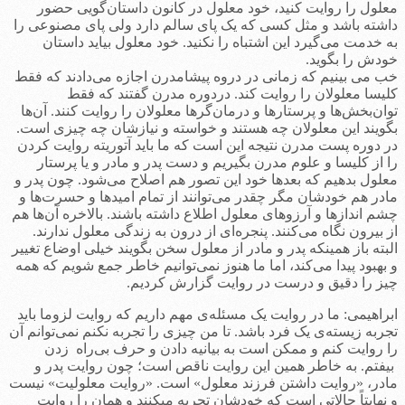
معلول را روایت کنید، خود معلول در کانون داستان‌گویی حضور
داشته باشد و مثل کسی که یک پای سالم دارد ولی پای مصنوعی را
به خدمت می‌گیرد این اشتباه را نکنید. خود معلول بیاید داستان
خودش را بگوید.
خب می بینیم که زمانی در دروه پیشامدرن اجازه می‌دادند که فقط
کلیسا معلولان را روایت کند. دردوره مدرن گفتند که فقط
توان‌بخش‌ها و پرستارها و درمان‌گرها معلولان را روایت کنند. آن‌ها
بگویند این معلولان چه هستند و خواسته و نیازشان چه چیزی است.
در دوره پست مدرن نتیجه این است که ما باید آتوریته روایت کردن
را از کلیسا و علوم مدرن بگیریم و دست پدر و مادر و یا پرستار
معلول بدهیم که بعدها خود این تصور هم اصلاح می‌شود. چون پدر و
مادر هم خودشان مگر چقدر می‌توانند از تمام امیدها و حسرت‌ها و
چشم اندازها و آرزوهای معلول اطلاع داشته باشند. بالاخره آن‌ها هم
از بیرون نگاه می‌کنند. پنجره‌ای از درون به زندگی معلول ندارند.
البته باز همینکه پدر و مادر از معلول سخن بگویند خیلی اوضاع تغییر
و بهبود پیدا می‌کند، اما ما هنوز نمی‌توانیم خاطر جمع شویم که همه
چیز را دقیق و درست در روایت گزارش کردیم.
ابراهیمی: ما در روایت یک مسئله‌‌ی مهم داریم که روایت لزوما باید
تجربه زیسته‌ی یک فرد باشد. تا من چیزی را تجربه نکنم نمی‌توانم آن
را روایت کنم و ممکن است به بیانیه دادن و حرف بی‌راه زدن
بیفتم. به خاطر همین این روایت ناقص است؛ چون روایت پدر و
مادر، «روایت داشتن فرزند معلول‌» است. «روایت معلولیت» نیست
و نهایتاً حالاتی است که خودشان تجربه می­کنند و همان را روایت