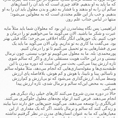
که ما باید به او بدهیم. فاقد چیزی است که باید آن را انسان‌های
سالم آن را به او بدهند و با فشار به ذهن و بدن معلول باید آن را به او
بدهیم. و خب باز این ظلم مجددی است که به معلولین می‌شود؛
منتها در لباس جذاب علم روز.
ابراهیمی: پس نگاه پیشامدرن این بود که معلولان شما باید مثلاً مایه
عبرت و شکر ما باشید. الان می‌گویند ما می‌خواهیم تو را درمان و
خوب کنیم. یک جورهایی انگار نگاه اخلاقی می‌چرخد؛ نگاه قبلی بهتر
بود. می‌گفت ما کاری به تو نداریم. ولی الان می‌گوید ما باید یک
سری فشارهایی به تو تحمیل می‌کنیم تا تو را درمان کنیم.
پورمحمدی: بله. ما به معلول می‌گوییم تو خوب نیستی. چون نرمال
نیستی و در این حالت هویت مستقلی نداری و اگر که سالم شوی
تازه ارزش پیدا می‌کنی. بحث سر این است که دوره مدرن با این
طبقه‌بندی‌ها و مقوله‌سازی‌هایی که انجام می‌دهد، مثلاً مقوله سالم
و ناسالم، بینا و نابینا، با هوش و کم هوش، بلافاصله پای ارزش
وسط می‌آید. ارزش‌گذاری می‌شود که تو بی‌ارزش و کم‌ارزش
هستی. به محض این‌که سالم و نرمال شدی، تازه ارزش پیدا
می‌کنی.
حالا در دوره مدرن شروع می‌کنند کارهای خیلی زیاد دیگری هم
انجام می‌دهند. فرض کنید از تولد بچه‌های معلول جلوگیری می‌کنند.
غربالگری را توسعه می‌دهند. می‌گویند جنین‌هایی حق دارند دنیا بیایند
و زندگی کنند که سالم و نرمال باشند. اگر که یک مقداری از این
معیارهایی که ما به عنوان انسان‌های مدرن در نظر گرفتیم نداشته