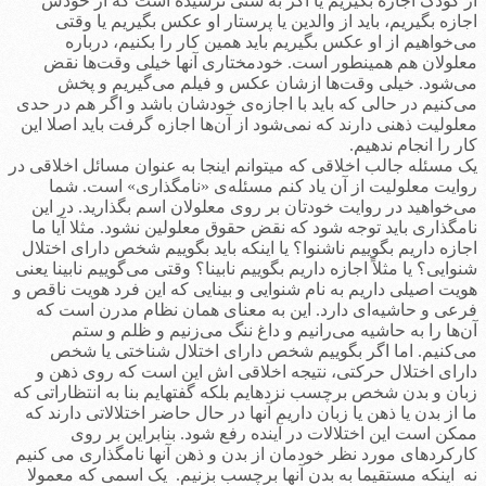
از کودک اجازه بگیریم یا اگر به سنی نرسیده است که از خودش
اجازه بگیریم، باید از والدین یا پرستار او عکس بگیریم یا وقتی
می‌خواهیم از او عکس بگیریم باید همین کار را بکنیم، درباره
معلولان هم همینطور است. خودمختاری آنها خیلی وقت‌ها نقض
می‌شود. خیلی وقت‌ها ازشان عکس و فیلم می‌گیریم و پخش
می‌کنیم در حالی که باید با اجازه‌ی خودشان باشد و اگر هم در حدی
معلولیت ذهنی دارند که نمی‌شود از آن‌ها اجازه گرفت باید اصلا این
کار را انجام ندهیم.
یک مسئله جالب اخلاقی که می­توانم اینجا به عنوان مسائل اخلاقی در
روایت معلولیت از آن یاد کنم مسئله‌ی «نامگذاری» است. شما
می‌خواهید در روایت خودتان بر روی معلولان اسم بگذارید. در این
نامگذاری باید توجه شود که نقض حقوق معلولین نشود. مثلا آیا ما
اجازه داریم بگوییم ناشنوا؟ یا اینکه باید بگوییم شخص دارای اختلال
شنوایی؟ یا مثلاً اجازه داریم بگوییم نابینا؟ وقتی می‌گوییم نابینا یعنی
هویت اصیلی داریم به نام شنوایی و بینایی که این فرد هویت ناقص و
فرعی و حاشیه‌ای دارد. این به معنای همان نظام مدرن است که
آن‌ها را به حاشیه می‌رانیم و داغ ننگ می‌زنیم و ظلم و ستم
می‌کنیم. اما اگر بگوییم شخص دارای اختلال شناختی یا شخص
دارای اختلال حرکتی، نتیجه اخلاقی اش این است که روی ذهن و
زبان و بدن شخص برچسب نزده­ایم بلکه گفته­ایم بنا به انتظاراتی که
ما از بدن یا ذهن یا زبان داریم آنها در حال حاضر اختلالاتی دارند که
ممکن است این اختلالات در آینده رفع شود. بنابراین بر روی
کارکردهای مورد نظر خودمان از بدن و ذهن آنها نامگذاری می کنیم
نه اینکه مستقیما به بدن آنها برچسب بزنیم. یک اسمی که معمولا