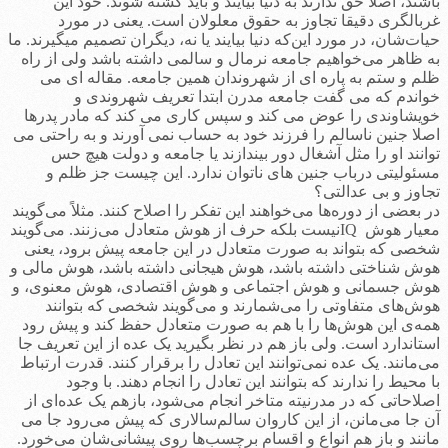
باشند، اصلا حق ندارند به دنیا بیایند و باید کشته شوند. خود این
غربالگری دقیقا تجاوز به حقوق معلولان است. یعنی در مورد
حیات‌شان، در مورد این‌که دنیا بیایند یا نه، دیگران تصمیم می­گیرند. ما
به ظاهر می‌خواهیم جامعه نرمال و سالمی داشته باشد ولی از راه
ظلم و ستم به پاره ای از شهروندان همین جامعه. مقاله ای می
خواندم که می گفت جامعه مدرن ابتدا تعریف شهروندی و
خویشاوندی را عوض می کند و سپس کاری می کند که مادر پدرها
اصلا جنین ناسالم را فرزند خود به حساب نمی آورند و به راحتی می
توانند او را مثل آشغال دور بیندازند یا جامعه و دولت هیچ حس
مسئولیتی درباب جنین های ناتوان ندارد. این چیست جز ظلم و
تجاوز و بی عدالتی؟
در بعضی از دوره‌ها می‌خواهند این تفکر را اصلاح کنند. مثلاً می‌گویند
معیار هوش IQنیست بلکه حرف از هوش متعادل می‌زنند. می‌گویند
شخصی که بتواند به صورت متعادل در این جامعه پیش برود، یعنی
هوش شناختی داشته باشد، هوش هیجانی داشته باشد، هوش مالی و
هوش جسمانی و هوش اجتماعی و هوش اقتصادی، هوش معنوی، و
هوش‌های متفاوتی را می‌شمارند و می‌گویند شخصی که بتوانند
همه‌ی این هوش‌ها را با هم به صورت متعادل حفظ کند و پیش رود
استاندارد است. ولی باز هم در نظر بگیرید یک عده از این تعریف جا
می‌مانند. یک عده نمی‌توانند این تعادل را برقرار کنند. قدرت ارتباط
با محیط را ندارند که بتوانند این تعادل را انجام دهند. با وجود
اصلاحاتی که در مدرنیته متاخر انجام می‌شود، بازهم یک عده‌ای از
آن جا می‌مانن، از این کاروان سالم‌سالاری که پیش می‌رود جا می
مانند و باز هم انواع و اقسام برچسب‌ها روی پیشانی‌شان می‌خورد.