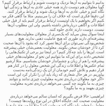
بدانیم تا بتوانیم به آن‌ها نزدیک و دوست شویم و ارتباط برقرار کنیم؟
گویا معلولان هم دوست دارند همه خیلی عادی به آن‌ها و زندگی آنها
نگاه کنند و خیلی عادی به آن‌ها نزدیک شوند و ارتباط برقرار کنند.
این دقیقاً فکری است که خلاف آن را می‌بینیم. مثلا ما گاهی فکر می­
کنیم اگر بخواهیم با یک اوتیست ارتباط برقرار کنیم باید از قبل خیلی
اطلاعات و آگاهی درباره‌اش داشته باشیم. ولی این مطلوب آن‌ها
نیست. دوست دارند عادی جلوه کنند.
اینجا سوال پیش می‌آید که یک‌سری از معلولان معلولیت‌های بسیار
پیشرفته‌ای دارند طوری که هیچ عاملیت ذهنی ندارند. هیچ
شخص‌بودگی نمی‌توان برای آن‌ها تصور کرد که بشود با آن‌ها صحبت
کرد تا از خودشان سخن بگویند. معلولیت بعضی‌شان خیلی پیشرفته
است. این‌ها را باید چه‌کار کنیم؟ در اینجا نیز برخی از تکنیک‌هایی را
تشخیص دادند برای این‌که ما بتوانیم این نحو از معلولیت‌های خیلی
پیشرفته را هم از زبان و چشم‌انداز خودشان بشناسیم. مثلا آرشیو
تمام عکس‌ها و اطلاعات زندگی این شخص معلول را در کنار هم
قرار دهیم و تلاش کنیم خودمان از آن یک زندگی‌نامه به‌دست
بیاوریم. در هر حال شعاری که زیاد باید آن را تکرار کرد این است
«اگر خود معلولان درباره‌ی تجربه معلولیت چیزی ندانند و نتوانند
چیزی به ما بگویند چه کسی می‌خواهد درباره‌ی تجربه معلولیت
چیزی بفهمد و به ما بگوید؟
ابراهیمی: حالا فرض بگیریم که انسان سالم می‌خواهد درباره‌ی
معلولیت صحبت کند. جایگاه اخلاق در این نوع روایت‌ها چیست؟
معلول را چطور باید نگاه کند و روایت کند؟ مثلاً آيا من حق دارم با