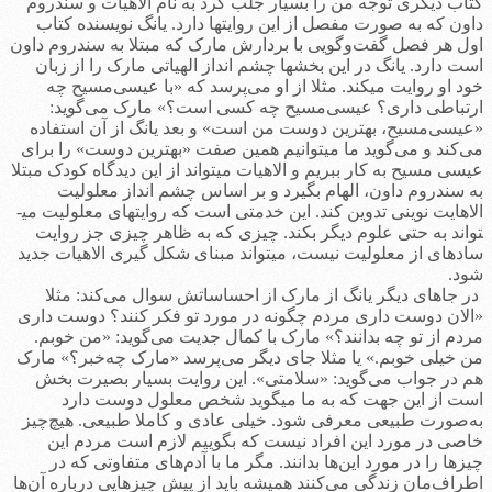
کتاب دیگری توجه من را بسیار جلب کرد به نام الاهیات و سندروم
داون که به صورت مفصل از این روایتها دارد. یانگ نویسنده کتاب
اول هر فصل گفت‌وگویی با بردارش مارک که مبتلا به سندروم داون
است دارد. یانگ در این بخشها چشم انداز الهیاتی مارک را از زبان
خود او روایت می­کند. مثلا از او می‌پرسد که «با عیسی‌مسیح چه
ارتباطی داری؟ عیسی‌مسیح چه کسی است؟» مارک می‌گوید:
«عیسی‌مسیح، بهترین دوست من است» و بعد یانگ از آن استفاده
می‌کند و می‌گوید ما می­توانیم همین صفت «بهترین دوست» را برای
عیسی مسیح به کار ببریم و الاهیات می­تواند از این دیدگاه کودک مبتلا
به سندروم داون، الهام بگیرد و بر اساس چشم انداز معلولیت
الاهایت نوینی تدوین کند. این خدمتی است که روایتهای معلولیت می­
تواند به حتی علوم دیگر بکند. چیزی که به ظاهر چیزی جز روایت
ساده­ای از معلولیت نیست، می­تواند مبنای شکل گیری الاهیات جدید
شود.
در جاهای دیگر یانگ از مارک از احساساتش سوال می‌کند: مثلا
«الان دوست داری مردم چگونه در مورد تو فکر کنند؟ دوست داری
مردم از تو چه بدانند؟» مارک با کمال جدیت می‌گوید: «من خوبم.
من خیلی خوبم.» یا مثلا جای دیگر می‌پرسد «مارک چه‌خبر؟» مارک
هم در جواب می‌گوید: «سلامتی». این روایت بسیار بصیرت بخش
است از این جهت که به ما می­گوید شخص معلول دوست دارد
به‌صورت طبیعی معرفی شود. خیلی عادی و کاملا طبیعی. هیچ‌چیز
خاصی در مورد این‌ افراد نیست که بگوییم لازم است مردم این
چیزها را در مورد این‌ها بدانند. مگر ما با آدم‌های متفاوتی که در
اطراف‌مان زندگی می‌کنند همیشه باید از پیش چیزهایی درباره آن‌ها