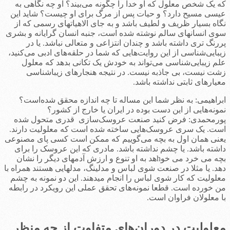
که یک شخص معلول که او خدا را چگونه می‌بیند؟ او چه نگاهی به
عیسی مسیح دارد؟ و حیات پس از مرگ برای او چیست؟ شاید این
نگاه بسیار ظریف و لطیف باشد و به جای الاهیاتهای رسمی که از
سوی انسانهای سالم نوشته شده است، جنبه انسان گرایانه و بشری
پررنگ تری داشته باشد و چندان انتزاعی و متعالی نباشد. یا در
زیبایی‌شناسی از این روایت‌هایی که شما در حلقه‌های ادبی می‌کنید،
علم زیبایی‌شناسی می‌تواند به خودش یک تکانی بدهد که معلول
زشت نیست، بی جاذبه نیست. در نتیجه هنجارهای زیباشناسی
معیارهای ثابتی نداشته باشد.
ابراهیمی: به نظر شما این مساله تا چه اندازه محقق شده‌است؟
نمونه‌هایی از این دست بوده در ایران یا خارج از کشور؟
پورمحمدی: فرض کنید صنعت عروسک‌سازی قدری متحول شده
است. یک سری عروسک‌هایی ساخته شده است که معلولیت دارند.
یعنی همان اول به بچه می‌گوییم که ممکن است کسی پای مصنوعی
داشته باشد. یا چشم نداشته باشد. مادری که این عروسک را برای
بچه می خرد می خوhهد به او تنوع و ارزش آدمهای دیگر را نشان
دهد. یا مثلا در صنعت شوی لباس و مدلینگ، مدلهایی هستند همراه با
معلولیت که کار شوی لباس را انجام میدهند. این دو نمونه به چشم
من خورده است. قطعا نمونه­‌های تحقق عملی این رویکرد در رابطه
با معلولان فراوان است.
معلولیت در دوران‌های متفاوت از چه منظر