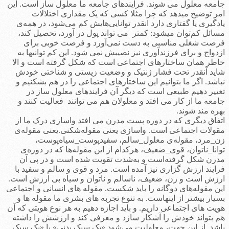
جامعه معلول می شوند. فرایندهای جامعه ما معلول ساز است. این
امر توضیح میدهد که چرا مثلا کسی که یک مقداری اختلالات
یادگیری یا گفتاری دارد انقدر توانایی‌هایش کم می‌شود، در همه‌ی
مسائل کم‌­توان می­شود: کمتر می تواند پول در آورد، تحصیل کند،
فرصت شغلی مناسبی به دست نمی‌آورد و فرصت خوبی برای
ازدواج و برای فرزندآوری نیز نصیبش نمی شود. این کم توانیها به
خاطر همان ساختارهای اجتماعی است که شکل گرفته است و الا
شاید آنقدر تحت فشار ژنتیک و وضعیت زیستی و شناختی خودش
نباشد. اگر ما بتوانیم این ساختارهای اجتماعی را در هم بشکنیم و
تغییر دهیم طبیعی است که دیگر آن فرایندهای معلول ساز در
جامعه ما از کار می افتد و معلولان هم می توانند فعالیت کنند و
بهره مند شوند.
اتفاق دیگری که در دوره پست مدرن می افتد واسازی درک ما از
مقولات اجتماعی است. واسازی یعنی مقوله‌شکنی.یعنی مقوله‌ی
زن_مرد، مقوله‌ی معلول_سالم، سفید‌پوست_سیاه‌پوست،
توانا_ناتوان، قوی_ضعیف، هرکدام از این مقوله‌ها که در دوره‌ی
مدرن شکل گرفته‌است و به‌شدت تقویت شده است و در پی آن
فرایند ارزش گزاری نیز آمده است. مرد و قوی و سالم و سفید با
ارزش است و زن، ضعیف، ناسالم و ناتوان و سیاه بی ارزش است.
این مقوله‌های دوگانه را باید شکست. مقوله های انسانی و اجتماعی
بسیار بیشتر از اینهاست. به تنوع تجربه های بشری ما مقوله ها و
هویت های اجتماعی داریم. و باید اجازه دهیم به هر نوع هویتی که آن
هم بتواند خودش را آشکار سازد و معرفی کند و ارزشش را داشته
باشد. از این جهت، معلولیت می‌شود «یک سبک بدنی» یا «یک سبک