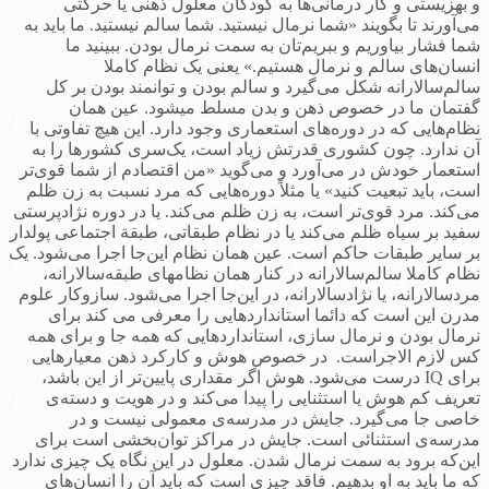
و بهزیستی و کار درمانی‌ها به کودکان معلول ذهنی یا حرکتی
می‌آورند تا بگویند «شما نرمال نیستید. شما سالم نیستید. ما باید به
شما فشار بیاوریم و ببریم‌تان به سمت نرمال بودن. ببینید ما
انسان‌های سالم و نرمال هستیم.» یعنی یک نظام کاملا
سالم‌سالارانه شکل می‌گیرد و سالم بودن و توانمند بودن بر کل
گفتمان ما در خصوص ذهن و بدن مسلط می­شود. عین همان
نظام‌هایی که در دوره‌های استعماری وجود دارد. این هیچ تفاوتی با
آن ندارد. چون کشوری قدرتش زیاد است، یک‌سری کشورها را به
استعمار خودش در می‌آورد و می‌گوید «من اقتصادم از شما قوی‌تر
است، باید تبعیت کنید» یا مثلاً دوره‌هایی که مرد نسبت به زن ظلم
می‌کند. مرد قوی‌تر است، به زن ظلم می‌کند. یا در دوره نژادپرستی
سفید بر سیاه ظلم می‌کند یا در نظام طبقاتی، طبقة اجتماعی پولدار
بر سایر طبقات حاکم است. عین همان نظام این‌جا اجرا می‌شود. یک
نظام کاملا سالم‌سالارانه در کنار همان نظامهای طبقه‌سالارانه،
مرد‌سالارانه، یا نژادسالارانه، در این‌جا اجرا می‌شود. سازوکار علوم
مدرن این است که دائما استانداردهایی را معرفی می کند برای
نرمال بودن و نرمال سازی، استانداردهایی که همه جا و برای همه
کس لازم الاجراست. در خصوص هوش و کارکرد ذهن معیارهایی
برای IQ درست می‌شود. هوش اگر مقداری پایین‌تر از این باشد،
تعریف کم هوش یا استثنایی را پیدا می‌کند و در هویت و دسته‌ی
خاصی جا می‌گیرد. جایش در مدرسه‌ی معمولی نیست و در
مدرسه‌ی استثنائی است. جایش در مراکز توان‌بخشی است برای
این‌که برود به سمت نرمال شدن. معلول در این نگاه یک چیزی ندارد
که ما باید به او بدهیم. فاقد چیزی است که باید آن را انسان‌های