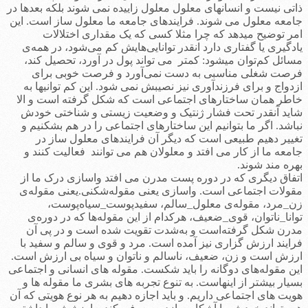
ذاتی نیست و انسانهای معلول معلول زاییده نمی شوند بلکه بعدها در
جامعه معلول می شوند. فرایندهای جامعه ما معلول ساز است. این
امر توضیح میدهد که چرا مثلا کسی که یک مقداری اختلالات
یادگیری یا گفتاری دارد انقدر توانایی‌هایش کم می‌شود، در همه‌ی
مسائل کم‌­توان می­شود: کمتر می تواند پول در آورد، تحصیل کند،
فرصت شغلی مناسبی به دست نمی‌آورد و فرصت خوبی برای
ازدواج و برای فرزندآوری نیز نصیبش نمی شود. این کم توانیها به
خاطر همان ساختارهای اجتماعی است که شکل گرفته است و الا
شاید آنقدر تحت فشار ژنتیک و وضعیت زیستی و شناختی خودش
نباشد. اگر ما بتوانیم این ساختارهای اجتماعی را در هم بشکنیم و
تغییر دهیم طبیعی است که دیگر آن فرایندهای معلول ساز در
جامعه ما از کار می افتد و معلولان هم می توانند فعالیت کنند و
بهره مند شوند.
اتفاق دیگری که در دوره پست مدرن می افتد واسازی درک ما از
مقولات اجتماعی است. واسازی یعنی مقوله‌شکنی.یعنی مقوله‌ی
زن_مرد، مقوله‌ی معلول_سالم، سفید‌پوست_سیاه‌پوست،
توانا_ناتوان، قوی_ضعیف، هرکدام از این مقوله‌ها که در دوره‌ی
مدرن شکل گرفته‌است و به‌شدت تقویت شده است و در پی آن
فرایند ارزش گزاری نیز آمده است. مرد و قوی و سالم و سفید با
ارزش است و زن، ضعیف، ناسالم و ناتوان و سیاه بی ارزش است.
این مقوله‌های دوگانه را باید شکست. مقوله های انسانی و اجتماعی
بسیار بیشتر از اینهاست. به تنوع تجربه های بشری ما مقوله ها و
هویت های اجتماعی داریم. و باید اجازه دهیم به هر نوع هویتی که آن