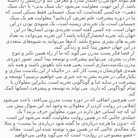
هم بتواند خودش را آشکار سازد و معرفی کند و ارزشش را داشته
باشد. از این جهت، معلولیت می‌شود «یک سبک بدنی» یا «یک سبک
ذهنی». چه‌کسی گفته‌است که سبک جسمانی فقط سبکی است که
ما در دوره پیشرفت علم تعریف کرده‌ایم؟ معلولیت هم یک سبک
جسمانی است، یک تجربه‌ی زیسته است، یک شیوه‌ی بودن در این
جهان است. چه کسی گفته است تجربه‌ی بودن انسان‌ها در این
جهان باید تجربه انحصارگرایانه باشد؟ این تجربه می‌تواندد به تعداد
تجربه های بشری متنوع باشد. آدم‌ها می‌توانند به شیوه‌های متعددی
در این جهان حضور پیدا کنند و زندگی کنند.
از قضا فکر پست مدرن می‌گوید که ما از راه همین تکثر و تنوع
تجارب بشری، می‌توانیم پیشرفت و توسعه پیدا کنیم. تصور دوره‌ی
مدرن یکدست‌سازی است: یعنی همه باید باهوش باشند و همه باید
همه‌ی قوای‌شان درست کار کند. در حالیکه از این یکدست سازی و
یکپارچگی در تجربه بشر به چه چیزی می خواهیم برسیم؟ توسعه و
پیشرفت در سایه غنا و گوناگونی تجربه است. بنابراین معلولان با
تمام گوناگونی که دارند، می تواند به توسعه و پیشرفت انسانها کمک
کند.
خب هم‌چنین اتفاقی که در دوره پست مدرن می‌افتد، باعث می‌شود
انقلابی در روایت کردن از معلولان به وجود آید. این‌ سوال پیش می
آید که چه کسانی حق دارند در مورد معلولین حرف بزنند؟ یک
جمله‌ی جالبی که در همین روایت معلولیت گفته می‌شود این است
که «بدون ما هرچه درباره‌ی ما گفته شود درباره‌ی ما نیست» و مثلا
یک مقاله‌ی جالبی که در همین مورد نوشته شده این است مقاله
«عضو مصنوعی در روایت» است که می‌گوید وقتی می‌خواهید