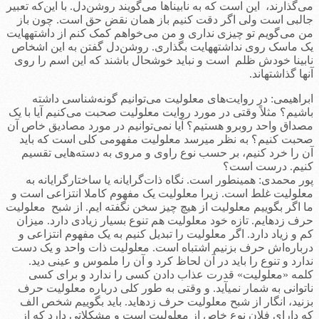
می‌گذارند، این است که به نابیناها می‌گویند روشن‌دل. با این‌که تعبیر
جالبی است ولی اگر دقت کنیم باز همان نقض حق است. چون باز
من می‌گویم تو چیزی نداری و من می‌خواهم کمک کنم از داشته­هایت
یک ماسک روی نداشته­هایت بگذاری. روشن‌دل گفتن به این اشخاص
نابینا خودش ظلم است و نباید خوشحال باشند که این اسم را روی
آنها گذاشته­اند.
ابراهیمی: در روایت‌های معلولیت می‌توانیم گونه‌شناسی داشته
باشیم؟ مثلاً وقتی در مورد روایت معلولیت صحبت می‌کنیم آيا با یک
مصداق واحد روبرو هستیم؟ آیا نمی‌توانیم در مورد مصادیق خاص آن
صحبت کنیم؟ به نظر می­رسد معلولیت مفهومی کلی است که باید
آن را خرد کنیم، بر حسب نوع راوی و مروی به دسته‌هایی تقسیم‌
کنیم. درست است؟
پور محمدی: همینطور است. نگاه ذات‌گرایانه یا ساختارگرایانه به
معلولیت غلط است. زیرا معلولیت یک مفهوم کاملا انتزاعی است و
ما اگر بگوییم معلولیت از هیچ چیز سخن نگفته ایم. از شبح معلولیت
حرف زده­ایم. تازه خود معلولیت هم تنوع بسیار زیادی دارد. میزان
کم و زیاد دارد. اگر معلولیت را تبدیل کنیم به یک مفهوم انتزاعی و
درباره‌اش حرف بزنیم اشتباه است. معلولیت ذات واحد و یک دست
ندارد و تنوع را باید در آن لحاظ کرد و آن را ملموس و عینی دید.
کلمه «معلولیت» قدرت عذاب دادن کسی را ندارد و برای کسی
ناتوانی به شمار نمی­آید. و وقتی به طور کلی درباره معلولیت حرف
بزنید، انگار از شبح معلولیت حرف زده­اید. باید بگوییم شخص الف
که دارای فلان نوع خاص از معلولیت است و مشکلاتی دارد که از