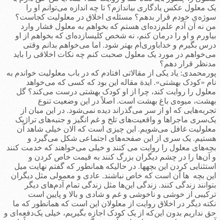
یک معلول عکس یادگاری بیاندازم؟ تا چه اندازه می‌توانم او را
سوژه‌ی خودم قرار بدهم؟ مسئله‌ی اخلاق در معلولیت کجاست؟
من نه آن آدم علم‌زده­‌ای هستم که بخواهم به معلول فشار وارد
بیاورم و او را درمان کنم، نه شخص کلیسازده­‌ای که بخواهم از او
درس بگیرم و خداباوری‌ام بهتر شود. اما می‌خواهم بدانم وقتی
می‌خواهم در مورد یک معلول صحبت کنم چه نکات اخلاقی را باید
مدنظر قرار دهم؟
پورمحمدی: یاد یکی از مقالاتی افتادم که در باب معلولیت خواندم به
نام «کودک بهشتی». ایدة مقاله این بود که کسی که می‌خواهد
معلول را روایت کند، چرا از او کودک بهشتی درست می‌کند؟ گل
بهشت، میوه‌ی باغ بهشت است. اصلاً در این وضعیت تنوع
تجربه‌هایی که او از سر می‌گذراند دیده ‌نمی‌شود. در این میان از
یک‌سری ماجراها و واقعیت‌های تلخ و غم انگیز و جنبه‌های تراژیک
معلولیت غافل می‌شویم. این چیزی است که الان خیلی شاهد آن
هستیم. یک سری از این صفحه‌های اجتماعی شکل می‌گیرد و
بچه‌های معلول را روایت می کنند و خیلی می‌خواهند که خدمت کنند
و آن‌ها را در چشم دیگران بزرگ کنند به قیمت خاص کردن و
استثنایی کردن این بچه­ها. در حالیکه همانطور که گفتم نهایت میل
این بچه ها آن است که خاص نباشند. عادی و معمولی مثل دیگران
بتوانند زندگی کنند. زندگی این‌ها مثل زندگی تمام آدم‌های دیگر
ترکیبی از خوشی و ناخوشی و غم و شادی و بالا و پایین است
نکته دیگر در اخلاق روایت از معلولان این است که همانطور که ما
حق نداریم بدون این‌که از یک کودک اجازه بگیریم، خیلی یک‌دفعه‌ای و