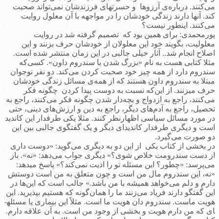
می‌کنند. درباره‌ی آرزوها و حسرتهای فرزندشان نمی‌تواند صحبت
کند. آنها دارند زندگی خودشان را در مواجهه با آن معلول روایت
می‌کنند. اینطور نیست؟
پورمحمدی: برای همین بود که تصمیم گرفته شد در روایت
معلولیت، بگویند خود این معلولان از خودشان حرف بزنند و این
اصلاح انجام شد.. آثار خیلی جالبی در این زمان منتشر شده است.
مثلا کتابی هست به نام «بزرگ شدن با سندروم داون». کسی‌که
سندروم دارد از همه چیز خود صحبت کردن می‌کند. دو نفر نوجوان
مبتلا به سندروم داون هستند که از همه‌ی مسائل زندگی خودشان
حرف می­زنند. از این‌که نسبت به دوست پیدا کردن چگونه فکر
می‌کنند، راجع به ازدواج و بچه‌دار شدن چگونه فکر می‌کنند، راجع به
تحصیل، راجع به آدم‌های دیگر، راجع به دین و ارزش‌های دینی، حتی
در مورد مسائل سیاسی اظهارنظر کنند. مثلا یکی طرفدار این کاندید
است و دیگری طرفدار کاندیدای دیگر و یک گفتگوی جالبی بین این
دو صورت می‌گیرد.
در بخشی از کتاب یکی از این دو به دیگری می‌گوید: «دوست داری
از دست سندرومت خلاص شوی؟» دیگری جواب می‌دهد: «نه». باز
می‌پرسد: «چطور؟ این مسئله تو را اذیت نمی‌کند؟» پاسخ می­دهد:
«نه، این سندروم مال من است و چون متعلق به من است دوستش
دارم و دلم می‌خواهد همیشه با من باشد.» جالب است که این‌ها در
این گفتگو دارند فریاد می‌زنند ما را همان‌گونه که هستیم بپذیرید. این
هویت ماست. سندروم دان هویت ما است. مثلاً این بیماری یا مسئله­
ای که من دارم هویت و بخشی از وجود من است. به آن علاقه دارم.