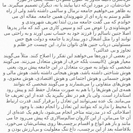
حیات‌شان، در مورد این‌که دنیا بیایند یا نه، دیگران تصمیم می­گیرند. ما
به ظاهر می‌خواهیم جامعه نرمال و سالمی داشته باشد ولی از راه
ظلم و ستم به پاره ای از شهروندان همین جامعه. مقاله ای می
خواندم که می گفت جامعه مدرن ابتدا تعریف شهروندی و
خویشاوندی را عوض می کند و سپس کاری می کند که مادر پدرها
اصلا جنین ناسالم را فرزند خود به حساب نمی آورند و به راحتی می
توانند او را مثل آشغال دور بیندازند یا جامعه و دولت هیچ حس
مسئولیتی درباب جنین های ناتوان ندارد. این چیست جز ظلم و
تجاوز و بی عدالتی؟
در بعضی از دوره‌ها می‌خواهند این تفکر را اصلاح کنند. مثلاً می‌گویند
معیار هوش IQنیست بلکه حرف از هوش متعادل می‌زنند. می‌گویند
شخصی که بتواند به صورت متعادل در این جامعه پیش برود، یعنی
هوش شناختی داشته باشد، هوش هیجانی داشته باشد، هوش مالی و
هوش جسمانی و هوش اجتماعی و هوش اقتصادی، هوش معنوی، و
هوش‌های متفاوتی را می‌شمارند و می‌گویند شخصی که بتوانند
همه‌ی این هوش‌ها را با هم به صورت متعادل حفظ کند و پیش رود
استاندارد است. ولی باز هم در نظر بگیرید یک عده از این تعریف جا
می‌مانند. یک عده نمی‌توانند این تعادل را برقرار کنند. قدرت ارتباط
با محیط را ندارند که بتوانند این تعادل را انجام دهند. با وجود
اصلاحاتی که در مدرنیته متاخر انجام می‌شود، بازهم یک عده‌ای از
آن جا می‌مانن، از این کاروان سالم‌سالاری که پیش می‌رود جا می
مانند و باز هم انواع و اقسام برچسب‌ها روی پیشانی‌شان می‌خورد.
بلافاصله بعد از این برچسب، داغ ننگ معلولیت و بی‌ارزش بودن و