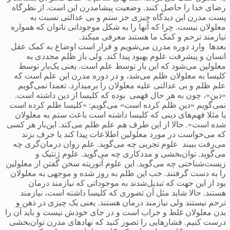
رضای خدا را حاصل کنند. وضعیت پیشامدرن این است. از نظرگاه
پست مدرن این دیدگاه چیزی جز ستم و بی عدالتی نسبت به
معلولان نیست. چرا که آنها را به شکل موجوداتی ناتوان که همواره
نیازمند ترحم و کمک ما هستند معرفی می­کند.
بعدها وارد دوره مدرن می‌شویم و قرار است اوضاع به کمک عقل
انسان و پیشرفت علوم بهبود پیدا کند. ولی باز ظلم مجددی به
معلولین می‌شود که این بار توسط علم است. یعنی یک‌بار توسط
کلیسا به معلولان ظلم می‌شد، و در دوره مدرن این علم است که
علم ظلم و بی عدالتی علیه معلولان را برمی­دارد. تعمدا نمی‌گویم
«دین»، چون به هر حال فهمی بوده که کلیسا از دین داشته است.
نمی‌گویم «دین ظلم کرده است» می‌گویم: «کلیسا ظلم کرده است
یا مثلا فهم‌های دینی که کلیسا داشته است باعث ستم به معلولان
شده است». حالا از این طرف هم علم ظلم می‌کند. این‌بار هر کسی
که می‌خواست در مورد معلولین اطلاعات پیدا کند یا حرف بزند
می‌رفت ببیند علوم تجربی چه می‌گوید. علم روان درما‌ن‌گری چه
می‌گوید. توان‌بخشی و مددکاری چه می‌گوید. علوم ژنتیک و
زیست‌شناختی چه می‌گوید. این‌ علوم آتوریته سخن گفتن از معلولین
را به دست گرفتند. خب این ظلم به روز شده و موجهی به معلولان
بود از این جهت که تبدیل‌شدند به موجوداتی که نیازمند درمان
هستند. حالا شاید مثل آن تصوری که کلیسا داشته است، نیازمند
ترحم نیستند ولی نیازمند درمان هستند. یعنی یک چیزی در ذهن و
بدن معلولان غلط و خراب است و در جای خودش نیست و باید آن را
درست کنیم. فشارهایی را تصور کنید که نهادهای مدرن توان‌بخشی