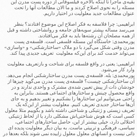
بقیه‌ی ماجرا تا اینکه بالاخره فیلسوفانی از دوره پست مدرن این
مسئله را به نحوی اصلاح کردند و ما الان مطالعات آنها را تحت
عنوان مطالعات جدید معلولیت در اختیار داریم.
ابراهیمی: چرا فلاسفه به فکر اصلاح این موضوع افتادند؟ بنظر
می‌رسد مساله بیشتر سویه‌های جامعه و روانشاختی داشته و قبل
از همه مصلحان آن رشته‌ها باید به فکر می‌افتادند.
پورمحمدی: خاستگاه‌ این مسئله فلسفی است. فلسفه‌ی پست
مدرن وقتی شکل می‌گیرد با دو ملاک «ساختارشکنی» و «واسازی»
می‌تواند خدمت کند برای این‌که معلولیت تعریف جدیدی پیدا کند.
ابراهیمی: یعنی در واقع فلسفه برای شناخت و بازتعریف معلولیت
وارد کار می‌شود.
پورمحمدی: بله. فلسفه‌ی پست مدرن ساختارشکنی انجام می‌دهد.
آن ساختارشکنی چیست؟ فلسفه‌ی پست مدرن می‌گوید چیزها از
خودشان ذات از پیش تعیین شده‌ی مشترک و واحدی ندارند و در
واقع محصول چینش و ساختارهای اجتماعی هستند. بنابراین به
راحتی می‌توانیم این ساختارها را بشکنیم و تغییر بدهیم و به جای
آن‌ها ساختار جدیدی تعریف کنیم. معلولیت بیشتر از این‌که یک
تعریف زیستی و ژنتیکی و شناختی داشته باشد و بگوییم مثلا معلول
کسی است که هوش شناختی‌اش مشکلی دارد یا از لحاظ ژنتیکی
اختلالی دارد، خیلی بیشتر از این، حاصل ساختارهای اجتماعی،
سیاسی، فرهنگی و تربیتی ماست. به بیان دیگر معلولیت پدیده ای
ذاتی نیست و انسانهای معلول معلول زاییده نمی شوند بلکه بعدها در