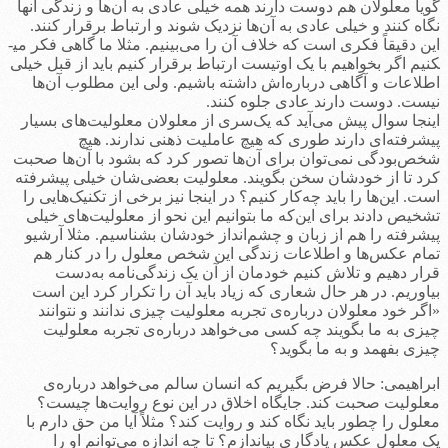
گویا معلولان هم دوست دارند همه خیلی عادی به آن‌ها و زندگی آنها
نگاه کنند و خیلی عادی به آن‌ها نزدیک شوند و ارتباط برقرار کنند.
این دقیقاً فکری است که خلاف آن را می‌بینیم. مثلا ما گاهی فکر می­
کنیم اگر بخواهیم با یک اوتیست ارتباط برقرار کنیم باید از قبل خیلی
اطلاعات و آگاهی درباره‌اش داشته باشیم. ولی این مطلوب آن‌ها
نیست. دوست دارند عادی جلوه کنند.
اینجا سوال پیش می‌آید که یک‌سری از معلولان معلولیت‌های بسیار
پیشرفته‌ای دارند طوری که هیچ عاملیت ذهنی ندارند. هیچ
شخص‌بودگی نمی‌توان برای آن‌ها تصور کرد که بشود با آن‌ها صحبت
کرد تا از خودشان سخن بگویند. معلولیت بعضی‌شان خیلی پیشرفته
است. این‌ها را باید چه‌کار کنیم؟ در اینجا نیز برخی از تکنیک‌هایی را
تشخیص دادند برای این‌که ما بتوانیم این نحو از معلولیت‌های خیلی
پیشرفته را هم از زبان و چشم‌انداز خودشان بشناسیم. مثلا آرشیو
تمام عکس‌ها و اطلاعات زندگی این شخص معلول را در کنار هم
قرار دهیم و تلاش کنیم خودمان از آن یک زندگی‌نامه به‌دست
بیاوریم. در هر حال شعاری که زیاد باید آن را تکرار کرد این است
«اگر خود معلولان درباره‌ی تجربه معلولیت چیزی ندانند و نتوانند
چیزی به ما بگویند چه کسی می‌خواهد درباره‌ی تجربه معلولیت
چیزی بفهمد و به ما بگوید؟
ابراهیمی: حالا فرض بگیریم که انسان سالم می‌خواهد درباره‌ی
معلولیت صحبت کند. جایگاه اخلاق در این نوع روایت‌ها چیست؟
معلول را چطور باید نگاه کند و روایت کند؟ مثلاً آيا من حق دارم با
یک معلول عکس یادگاری بیاندازم؟ تا چه اندازه می‌توانم او را