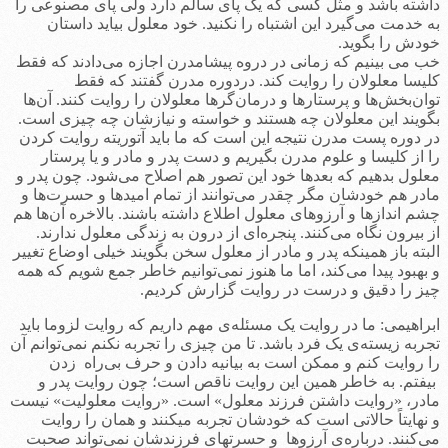
داشته باشد و مثل کسی که یک پای سالم دارد ولی پای مصنوعی را
به خدمت می‌گیرد این اشتباه را نکنید. خود معلول بیاید داستان
خودش را بگوید.
خب می بینیم که زمانی در دروه پیشامدرن اجازه می‌دادند که فقط
کلیسا معلولان را روایت کند. دردوره مدرن گفتند که فقط
توان‌بخش‌ها و پرستارها و درمان‌گرها معلولان را روایت کنند. آن‌ها
بگویند این معلولان چه هستند و خواسته و نیازشان چه چیزی است.
در دوره پست مدرن نتیجه این است که ما باید آتوریته روایت کردن
را از کلیسا و علوم مدرن بگیریم و دست پدر و مادر و یا پرستار
معلول بدهیم که بعدها خود این تصور هم اصلاح می‌شود. چون پدر و
مادر هم خودشان مگر چقدر می‌توانند از تمام امیدها و حسرت‌ها و
چشم اندازها و آرزوهای معلول اطلاع داشته باشند. بالاخره آن‌ها هم
از بیرون نگاه می‌کنند. پنجره‌ای از درون به زندگی معلول ندارند.
البته باز همینکه پدر و مادر از معلول سخن بگویند خیلی اوضاع تغییر
و بهبود پیدا می‌کند، اما ما هنوز نمی‌توانیم خاطر جمع شویم که همه
چیز را دقیق و درست در روایت گزارش کردیم.
ابراهیمی: ما در روایت یک مسئله‌‌ی مهم داریم که روایت لزوما باید
تجربه زیسته‌ی یک فرد باشد. تا من چیزی را تجربه نکنم نمی‌توانم آن
را روایت کنم و ممکن است به بیانیه دادن و حرف بی‌راه زدن
بیفتم. به خاطر همین این روایت ناقص است؛ چون روایت پدر و
مادر، «روایت داشتن فرزند معلول‌» است. «روایت معلولیت» نیست
و نهایتاً حالاتی است که خودشان تجربه می­کنند و همان را روایت
می‌کنند. درباره‌ی آرزوها و حسرتهای فرزندشان نمی‌تواند صحبت