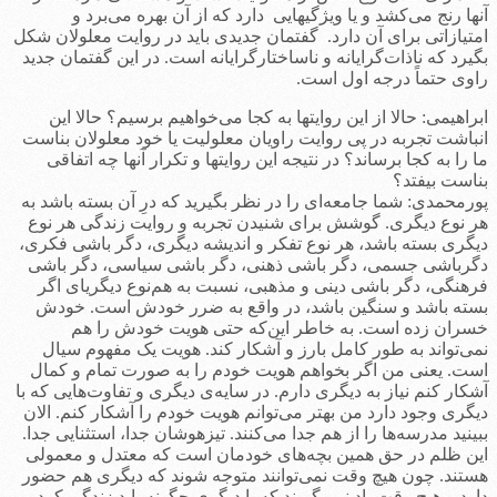
آنها رنج می‌کشد و یا ویژگیهایی دارد که از آن بهره می‌برد و
امتیازاتی برای آن دارد. گفتمان جدیدی باید در روایت معلولان شکل
بگیرد که ناذات‌گرایانه و ناساختارگرایانه است. در این گفتمان جدید
راوی حتماً درجه اول است.
ابراهیمی: حالا از این روایتها به کجا می‌خواهیم برسیم؟ حالا این
انباشت تجربه در پی روایت راویان معلولیت یا خود معلولان بناست
ما را به کجا برساند؟ در نتیجه این روایتها و تکرار آنها چه اتفاقی
بناست بیفتد؟
پورمحمدی: شما جامعه‌ای را در نظر بگیرید که درِ آن بسته باشد به
هر نوع دیگری. گوشش برای شنیدن تجربه‌ و روایت زندگی هر نوع
دیگری بسته باشد، هر نوع تفکر و اندیشه دیگری، دگر باشی فکری،
دگرباشی‌ جسمی، دگر باشی ذهنی، دگر باشی سیاسی، دگر باشی
فرهنگی، دگر باشی دینی و مذهبی، نسبت به هم‌نوع دیگری­ای اگر
بسته باشد و سنگین باشد، در واقع به ضرر خودش است. خودش
خسران زده است. به خاطر این‌که حتی هویت خودش را هم
نمی‌تواند به طور کامل بارز و آشکار کند. هویت یک مفهوم سیال
است. یعنی من اگر بخواهم هویت خودم را به صورت تمام و کمال
آشکار کنم نیاز به دیگری دارم. در سایه‌ی دیگری و تفاوت‌هایی که با
دیگری وجود دارد من بهتر می‌توانم هویت خودم را آشکار کنم. الان
ببینید مدرسه‌ها را از هم جدا می‌کنند. تیزهوشان جدا، استثنایی جدا.
این ظلم در حق همین بچه‌های خودمان است که معتدل و معمولی
هستند. چون هیچ وقت نمی‌توانند متوجه شوند که دیگری هم حضور
دارد و هیچ وقت یاد نمی‌گیرند که با دیگری چگونه باید زندگی کرد.