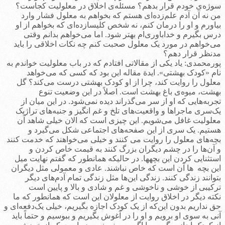
سوژه‌ی خودم قرار بدهم؟ مسئله‌ی اخلاق در معلولیت کجاست؟
من نه آن آدم علم‌زده­‌ای هستم که بخواهم به معلول فشار وارد
بیاورم و او را درمان کنم، نه شخص کلیسازده­‌ای که بخواهم از او
درس بگیرم و خداباوری‌ام بهتر شود. اما می‌خواهم بدانم وقتی
می‌خواهم در مورد یک معلول صحبت کنم چه نکات اخلاقی را باید
مدنظر قرار دهم؟
پورمحمدی: یاد یکی از مقالاتی افتادم که در باب معلولیت خواندم به
نام «کودک بهشتی». ایدة مقاله این بود که کسی که می‌خواهد
معلول را روایت کند، چرا از او کودک بهشتی درست می‌کند؟ گل
بهشت، میوه‌ی باغ بهشت است. اصلاً در این وضعیت تنوع
تجربه‌هایی که او از سر می‌گذراند دیده ‌نمی‌شود. در این میان از
یک‌سری ماجراها و واقعیت‌های تلخ و غم انگیز و جنبه‌های تراژیک
معلولیت غافل می‌شویم. این چیزی است که الان خیلی شاهد آن
هستیم. یک سری از این صفحه‌های اجتماعی شکل می‌گیرد و
بچه‌های معلول را روایت می کنند و خیلی می‌خواهند که خدمت کنند
و آن‌ها را در چشم دیگران بزرگ کنند به قیمت خاص کردن و
استثنایی کردن این بچه­ها. در حالیکه همانطور که گفتم نهایت میل
این بچه ها آن است که خاص نباشند. عادی و معمولی مثل دیگران
بتوانند زندگی کنند. زندگی این‌ها مثل زندگی تمام آدم‌های دیگر
ترکیبی از خوشی و ناخوشی و غم و شادی و بالا و پایین است
نکته دیگر در اخلاق روایت از معلولان این است که همانطور که ما
حق نداریم بدون این‌که از یک کودک اجازه بگیریم، خیلی یک‌دفعه‌ای و
آنی به سوی او برویم و او را در آغوش بگیریم و ببوسیم و حتماً باید