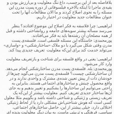
بلافاصله بعد از این برچسب، داغ ننگ معلولیت و بی‌ارزش بودن و
بقیه‌ی ماجرا تا اینکه بالاخره فیلسوفانی از دوره پست مدرن این
مسئله را به نحوی اصلاح کردند و ما الان مطالعات آنها را تحت
عنوان مطالعات جدید معلولیت در اختیار داریم.
ابراهیمی: چرا فلاسفه به فکر اصلاح این موضوع افتادند؟ بنظر
می‌رسد مساله بیشتر سویه‌های جامعه و روانشاختی داشته و قبل
از همه مصلحان آن رشته‌ها باید به فکر می‌افتادند.
پورمحمدی: خاستگاه‌ این مسئله فلسفی است. فلسفه‌ی پست
مدرن وقتی شکل می‌گیرد با دو ملاک «ساختارشکنی» و «واسازی»
می‌تواند خدمت کند برای این‌که معلولیت تعریف جدیدی پیدا کند.
ابراهیمی: یعنی در واقع فلسفه برای شناخت و بازتعریف معلولیت
وارد کار می‌شود.
پورمحمدی: بله. فلسفه‌ی پست مدرن ساختارشکنی انجام می‌دهد.
آن ساختارشکنی چیست؟ فلسفه‌ی پست مدرن می‌گوید چیزها از
خودشان ذات از پیش تعیین شده‌ی مشترک و واحدی ندارند و در
واقع محصول چینش و ساختارهای اجتماعی هستند. بنابراین به
راحتی می‌توانیم این ساختارها را بشکنیم و تغییر بدهیم و به جای
آن‌ها ساختار جدیدی تعریف کنیم. معلولیت بیشتر از این‌که یک
تعریف زیستی و ژنتیکی و شناختی داشته باشد و بگوییم مثلا معلول
کسی است که هوش شناختی‌اش مشکلی دارد یا از لحاظ ژنتیکی
اختلالی دارد، خیلی بیشتر از این، حاصل ساختارهای اجتماعی،
سیاسی، فرهنگی و تربیتی ماست. به بیان دیگر معلولیت پدیده ای