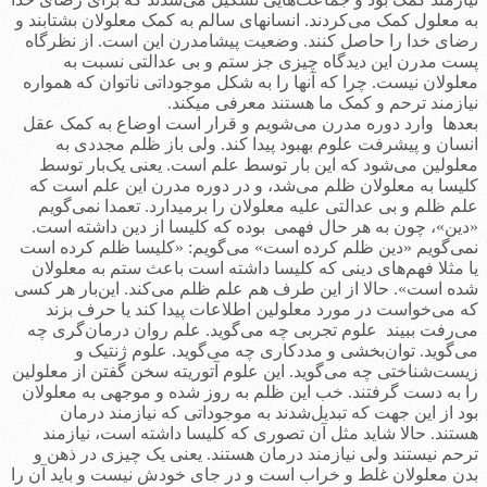
به معلول کمک می‌کردند. انسانهای سالم به کمک معلولان بشتابند و
رضای خدا را حاصل کنند. وضعیت پیشامدرن این است. از نظرگاه
پست مدرن این دیدگاه چیزی جز ستم و بی عدالتی نسبت به
معلولان نیست. چرا که آنها را به شکل موجوداتی ناتوان که همواره
نیازمند ترحم و کمک ما هستند معرفی می­کند.
بعدها وارد دوره مدرن می‌شویم و قرار است اوضاع به کمک عقل
انسان و پیشرفت علوم بهبود پیدا کند. ولی باز ظلم مجددی به
معلولین می‌شود که این بار توسط علم است. یعنی یک‌بار توسط
کلیسا به معلولان ظلم می‌شد، و در دوره مدرن این علم است که
علم ظلم و بی عدالتی علیه معلولان را برمی­دارد. تعمدا نمی‌گویم
«دین»، چون به هر حال فهمی بوده که کلیسا از دین داشته است.
نمی‌گویم «دین ظلم کرده است» می‌گویم: «کلیسا ظلم کرده است
یا مثلا فهم‌های دینی که کلیسا داشته است باعث ستم به معلولان
شده است». حالا از این طرف هم علم ظلم می‌کند. این‌بار هر کسی
که می‌خواست در مورد معلولین اطلاعات پیدا کند یا حرف بزند
می‌رفت ببیند علوم تجربی چه می‌گوید. علم روان درما‌ن‌گری چه
می‌گوید. توان‌بخشی و مددکاری چه می‌گوید. علوم ژنتیک و
زیست‌شناختی چه می‌گوید. این‌ علوم آتوریته سخن گفتن از معلولین
را به دست گرفتند. خب این ظلم به روز شده و موجهی به معلولان
بود از این جهت که تبدیل‌شدند به موجوداتی که نیازمند درمان
هستند. حالا شاید مثل آن تصوری که کلیسا داشته است، نیازمند
ترحم نیستند ولی نیازمند درمان هستند. یعنی یک چیزی در ذهن و
بدن معلولان غلط و خراب است و در جای خودش نیست و باید آن را