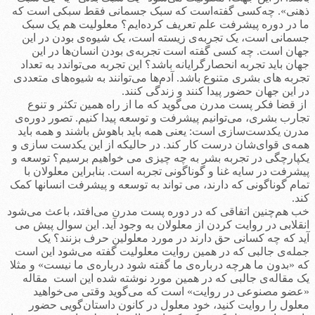
ذهنی». چه‌کسی گفته‌است که سبک جسمانی فقط سبکی است که
ما در دوره پیشرفت علم تعریف کرده‌ایم؟ معلولیت هم یک سبک
جسمانی است، یک تجربه‌ی زیسته است، یک شیوه‌ی بودن در این
جهان است. چه کسی گفته است تجربه‌ی بودن انسان‌ها در این
جهان باید تجربه انحصارگرایانه باشد؟ این تجربه می‌تواندد به تعداد
تجربه های بشری متنوع باشد. آدم‌ها می‌توانند به شیوه‌های متعددی
در این جهان حضور پیدا کنند و زندگی کنند.
از قضا فکر پست مدرن می‌گوید که ما از راه همین تکثر و تنوع
تجارب بشری، می‌توانیم پیشرفت و توسعه پیدا کنیم. تصور دوره‌ی
مدرن یکدست‌سازی است: یعنی همه باید باهوش باشند و همه باید
همه‌ی قوای‌شان درست کار کند. در حالیکه از این یکدست سازی و
یکپارچگی در تجربه بشر به چه چیزی می خواهیم برسیم؟ توسعه و
پیشرفت در سایه غنا و گوناگونی تجربه است. بنابراین معلولان با
تمام گوناگونی که دارند، می تواند به توسعه و پیشرفت انسانها کمک
کند.
خب هم‌چنین اتفاقی که در دوره پست مدرن می‌افتد، باعث می‌شود
انقلابی در روایت کردن از معلولان به وجود آید. این‌ سوال پیش می
آید که چه کسانی حق دارند در مورد معلولین حرف بزنند؟ یک
جمله‌ی جالبی که در همین روایت معلولیت گفته می‌شود این است
که «بدون ما هرچه درباره‌ی ما گفته شود درباره‌ی ما نیست» و مثلا
یک مقاله‌ی جالبی که در همین مورد نوشته شده این است مقاله
«عضو مصنوعی در روایت» است که می‌گوید وقتی می‌خواهید
معلول را روایت کنید، خود معلول در کانون داستان‌گویی حضور