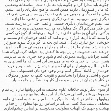
چگونه باید مدارا کرد و چگونه باید تعامل داشت. متاسفانه وضعیتی
که ما در کشورمان داریم همین است. ما هیچ دیگری­ای را نمی‌بینیم.
یعنی ما نه دیگری مذهبی می‌بینیم، نه دیگری سیاسی می‌بینیم، نه
دیگری دینی می‌بینیم، نه حتی دیگری جسمی و ذهنی. ما اجازه
نمی‌دهیم فرزندانمان دیگری جسمی و ذهنی حتی در مدرسه ببینند.
من فکر می‌کنم اگر یک معلول به مدرسه معمولی برود چه خیر و
برکتی برای آن بچه‌های عادی دارد. آن‌ها می‌توانند از کوچکی کسی
را ببینند که با آن‌ها فرق دارد و بدانند که فقط خودشان آدم نیستند و
خودشان حق ندارند زندگی کنند. این بچه ها اگر بزرگ شوند صبورتر
خواهند شد. بیشتر طرفدار صلح و مدارا و همزیستی مسالمت آمیز
خواهند شد. خشونت در این بچه ها کاهش پیدا خواهد کرد. این‌که شما
گفتید چرا باید روایت معلولان انجام شود و چه خیری به ما می‌رسد
همین است. آن خیری که به ما می‌رسد این است که ما انسانهای به
ظاهر سالم و هوشیار برای اینکه بهتر خودمان را بشناسیم و هویت
خودمان را کاملاً آشکار کنیم و در وجود خودمان فضیلتهایی مثل
صلح و آشتی و مدارا را بشناسیم و تقویت کنیم، به حضور معلولان
در کنار خودمان در مدرسه و محل کار و دانشگاه و جامعه نیاز
داریم.
از سوی دیگر تولید خلاقانه علوم مختلف به این روایتها نیاز دارد. تمام
مجموعه‌ی علوم انسانی می‌تواند از این روایت‌ها بهره ببرد. این
روایتها به ظاهر در ادبیات جا می­گیرند اما می­توانند جنبه انتقادی علوم
مختلف باشند. مثلا کسی می‌آید بر اساس روایتها معلولان از خدا و
بهشت و جهنم یک الهیات معلولیت می‌نویسد بر اساس چشم‌اندازی