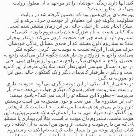
کند. آنها دارند زندگی خودشان را در مواجهه با آن معلول روایت
می‌کنند. اینطور نیست؟
پورمحمدی: برای همین بود که تصمیم گرفته شد در روایت
معلولیت، بگویند خود این معلولان از خودشان حرف بزنند و این
اصلاح انجام شد.. آثار خیلی جالبی در این زمان منتشر شده است.
مثلا کتابی هست به نام «بزرگ شدن با سندروم داون». کسی‌که
سندروم دارد از همه چیز خود صحبت کردن می‌کند. دو نفر نوجوان
مبتلا به سندروم داون هستند که از همه‌ی مسائل زندگی خودشان
حرف می­زنند. از این‌که نسبت به دوست پیدا کردن چگونه فکر
می‌کنند، راجع به ازدواج و بچه‌دار شدن چگونه فکر می‌کنند، راجع به
تحصیل، راجع به آدم‌های دیگر، راجع به دین و ارزش‌های دینی، حتی
در مورد مسائل سیاسی اظهارنظر کنند. مثلا یکی طرفدار این کاندید
است و دیگری طرفدار کاندیدای دیگر و یک گفتگوی جالبی بین این
دو صورت می‌گیرد.
در بخشی از کتاب یکی از این دو به دیگری می‌گوید: «دوست داری
از دست سندرومت خلاص شوی؟» دیگری جواب می‌دهد: «نه». باز
می‌پرسد: «چطور؟ این مسئله تو را اذیت نمی‌کند؟» پاسخ می­دهد:
«نه، این سندروم مال من است و چون متعلق به من است دوستش
دارم و دلم می‌خواهد همیشه با من باشد.» جالب است که این‌ها در
این گفتگو دارند فریاد می‌زنند ما را همان‌گونه که هستیم بپذیرید. این
هویت ماست. سندروم دان هویت ما است. مثلاً این بیماری یا مسئله­
ای که من دارم هویت و بخشی از وجود من است. به آن علاقه دارم.
کتاب دیگری توجه من را بسیار جلب کرد به نام الاهیات و سندروم
داون که به صورت مفصل از این روایتها دارد. یانگ نویسنده کتاب