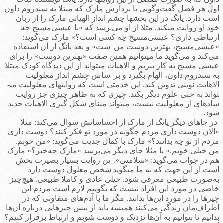
اول هر فصل گفت‌وگویی با بردارش مارک که مبتلا به سندروم داون
است دارد. یانگ در این بخشها چشم انداز الهیاتی مارک را از زبان
خود او روایت می­کند. مثلا از او می‌پرسد که «با عیسی‌مسیح چه
ارتباطی داری؟ عیسی‌مسیح چه کسی است؟» مارک می‌گوید:
«عیسی‌مسیح، بهترین دوست من است» و بعد یانگ از آن استفاده
می‌کند و می‌گوید ما می­توانیم همین صفت «بهترین دوست» را برای
عیسی مسیح به کار ببریم و الاهیات می­تواند از این دیدگاه کودک مبتلا
به سندروم داون، الهام بگیرد و بر اساس چشم انداز معلولیت
الاهایت نوینی تدوین کند. این خدمتی است که روایتهای معلولیت می­
تواند به حتی علوم دیگر بکند. چیزی که به ظاهر چیزی جز روایت
ساده­ای از معلولیت نیست، می­تواند مبنای شکل گیری الاهیات جدید
شود.
در جاهای دیگر یانگ از مارک از احساساتش سوال می‌کند: مثلا
«الان دوست داری مردم چگونه در مورد تو فکر کنند؟ دوست داری
مردم از تو چه بدانند؟» مارک با کمال جدیت می‌گوید: «من خوبم.
من خیلی خوبم.» یا مثلا جای دیگر می‌پرسد «مارک چه‌خبر؟» مارک
هم در جواب می‌گوید: «سلامتی». این روایت بسیار بصیرت بخش
است از این جهت که به ما می­گوید شخص معلول دوست دارد
به‌صورت طبیعی معرفی شود. خیلی عادی و کاملا طبیعی. هیچ‌چیز
خاصی در مورد این‌ افراد نیست که بگوییم لازم است مردم این
چیزها را در مورد این‌ها بدانند. مگر ما با آدم‌های متفاوتی که در
اطراف‌مان زندگی می‌کنند همیشه باید از پیش چیزهایی درباره آن‌ها
بدانیم تا بتوانیم به آن‌ها نزدیک و دوست شویم و ارتباط برقرار کنیم؟