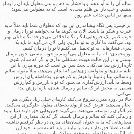
سالم آن را به او بدهند و با فشار به ذهن و بدن معلول باید آن را به او
بدهیم. و خب باز این ظلم مجددی است که به معلولین می‌شود؛
منتها در لباس جذاب علم روز.
ابراهیمی: پس نگاه پیشامدرن این بود که معلولان شما باید مثلاً مایه
عبرت و شکر ما باشید. الان می‌گویند ما می‌خواهیم تو را درمان و
خوب کنیم. یک جورهایی انگار نگاه اخلاقی می‌چرخد؛ نگاه قبلی بهتر
بود. می‌گفت ما کاری به تو نداریم. ولی الان می‌گوید ما باید یک
سری فشارهایی به تو تحمیل می‌کنیم تا تو را درمان کنیم.
پورمحمدی: بله. ما به معلول می‌گوییم تو خوب نیستی. چون نرمال
نیستی و در این حالت هویت مستقلی نداری و اگر که سالم شوی
تازه ارزش پیدا می‌کنی. بحث سر این است که دوره مدرن با این
طبقه‌بندی‌ها و مقوله‌سازی‌هایی که انجام می‌دهد، مثلاً مقوله سالم
و ناسالم، بینا و نابینا، با هوش و کم هوش، بلافاصله پای ارزش
وسط می‌آید. ارزش‌گذاری می‌شود که تو بی‌ارزش و کم‌ارزش
هستی. به محض این‌که سالم و نرمال شدی، تازه ارزش پیدا
می‌کنی.
حالا در دوره مدرن شروع می‌کنند کارهای خیلی زیاد دیگری هم
انجام می‌دهند. فرض کنید از تولد بچه‌های معلول جلوگیری می‌کنند.
غربالگری را توسعه می‌دهند. می‌گویند جنین‌هایی حق دارند دنیا بیایند
و زندگی کنند که سالم و نرمال باشند. اگر که یک مقداری از این
معیارهایی که ما به عنوان انسان‌های مدرن در نظر گرفتیم نداشته
باشند، اصلا حق ندارند به دنیا بیایند و باید کشته شوند. خود این
غربالگری دقیقا تجاوز به حقوق معلولان است. یعنی در مورد