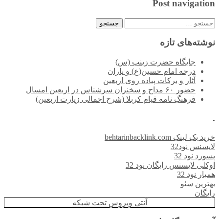
Post navigation
جستجو
برای:
نوشته‌های تازه
جایگاه حضرت زینب (س)
درجه امام حسین(ع) و یاران
آثار و برکات پیاده روی اربعین
حضور ۶۰ مداح و سخنران سرشناس در اربعین امسال
فرهنگ نامه قیام کربلا (شرح اجمالی زیارت اربعین)
.
خرید بک لینک behtarinbacklink.com
لایسنس نود32
پسورد نود 32
اوکلی لایسنس رایگان نود 32
همیار نود 32
بهترین سئو
رایگان
آنتی ویروس تحت شبکه