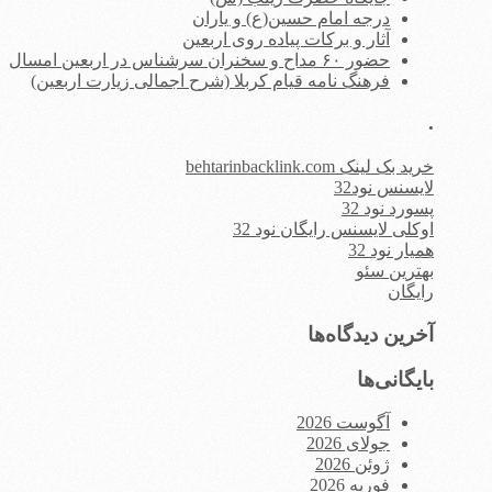
درجه امام حسین(ع) و یاران
آثار و برکات پیاده روی اربعین
حضور ۶۰ مداح و سخنران سرشناس در اربعین امسال
فرهنگ نامه قیام کربلا (شرح اجمالی زیارت اربعین)
.
خرید بک لینک behtarinbacklink.com
لایسنس نود32
پسورد نود 32
اوکلی لایسنس رایگان نود 32
همیار نود 32
بهترین سئو
رایگان
آخرین دیدگاه‌ها
بایگانی‌ها
آگوست 2026
جولای 2026
ژوئن 2026
فوریه 2026