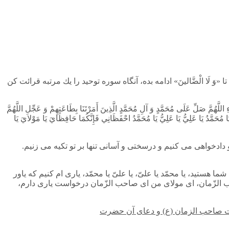
«وَ لَا الْضَّالينَ» ادامه بده، آنگاه سوره توحيد را يك مرتبه قرائت كن
َّهُمَّ صَلِّ عَلَى مُحَمَّدٍ وَ آلِ مُحَمَّدٍ الَّذِينَ أَمَرْتَنَا بِطَاعَتِهِمْ وَ عَجِّلِ اللَّهُمَّ
َ يَا مُحَمَّدُ يَا عَلِيُّ يَا عَلِيُّ يَا مُحَمَّدُ احْفَظَانِي فَإِنَّكُمَا حَافِظَايَ يَا مَوْلايَ يَا
 دادخواهى می كنيم و درسختى و آسانى تنها بر تو تكيه می زنيم.
ا هستيد، يا محمّد يا علىّ، يا علىّ يا محمّد، ياری ام كنيم كه ياور
احب الزّمان، اى مولای من اى صاحب الزّمان درخواست يارى دارم،
 صاحب الزمان (ع) و دعای آن حضرت