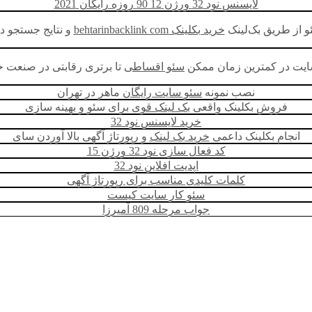
لایسنس نود 32 ورژن 12 90 روزه رایگان 2021
و از طریق بک‌لینک
خرید بکلینک behtarinbacklink com
و نتایج جستجو د
سایت در کمترین زمان ممکن
سئو اقساطی
تا برتری رقابتی در صنعت خود
نصب نمونه
سئو سایت رایگان
ماهر در تهران
فروش بکلینک واقعی
بک لینک قوی
برای سئو و بهینه سازی
خرید لایسنس نود 32
انجام بکلینک داعمی
خرید بک لینک
و رپورتاژ آگهی بالا آوردن سای
کد فعال سازی نود 32 ورژن 15
اپدیت افلاین نود 32
کلمات کلیدی مناسب برای رپورتاژ آگهی
سئو کار سایت کیست
جواب مرحله 809 آمیرزا