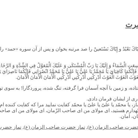
ضرت
ُدُ و إِيّاكََ نَسْتَعينْ را صد مرتبه بخوان و پس از آن سوره «حمد» را تا 
تِ الْسَّمَاءُ وَ إِلَيْكَ يَا رَبِّ الْمُشْتَكَى وَ عَلَيْكَ الْمُعَوَّلُ فِي الشِّدَّةِ وَ الرَّخَاءِ الل
ِي فَإِنَّكُمَا كَافِيَايَ يَا مُحَمَّدُ يَا عَلِيُّ يَا عَلِيُّ يَا مُحَمَّدُ انْصُرَانِي فَإِنَّكُمَا نَاصِرَاي
 الْغَوْثَ الْغَوْثَ أَدْرِكْنِي أَدْرِكْنِي أَدْرِكْنِي الْأَمَانَ الْأَمَانَ الْأَمَانَ.
ده، و زمين با آنچه آسمان فرا گرفته، تنگ شده، پروردگارا! به سوى تو
ارى از ايشان فرمان دادى.
ا محمّد يا علىّ يا علىّ يا محمّد كفايت نماييد مرا كه كفايت كننده ام شم
شما نگهدارم هستيد، اى مولاى من اى صاحب الزّمان، اى مولاى من اى ص
ن، امان.
ضرت صاحب الزمان (ع)
,
نماز حضرت صاحب الزمان (ع)
,
نماز حضرت