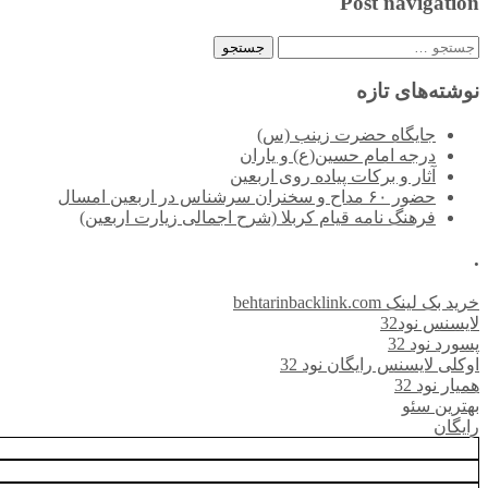
Post navigation
جستجو
برای:
نوشته‌های تازه
جایگاه حضرت زینب (س)
درجه امام حسین(ع) و یاران
آثار و برکات پیاده روی اربعین
حضور ۶۰ مداح و سخنران سرشناس در اربعین امسال
فرهنگ نامه قیام کربلا (شرح اجمالی زیارت اربعین)
.
خرید بک لینک behtarinbacklink.com
لایسنس نود32
پسورد نود 32
اوکلی لایسنس رایگان نود 32
همیار نود 32
بهترین سئو
رایگان