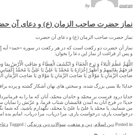
by
asaran
نماز حضرت صاحب الزمان (ع) و دعای آن ح
نماز حضرت صاحب الزمان (ع) و دعای آن حضرت
نماز آن حضرت دو ركعت است كه در هر ركعت در سوره «حمد» آيه إِيّاكََ نَعْب
و پس از فراغت از نماز اين دعا را بخوان:
اللَّهُمَّ عَظُمَ الْبَلاءُ وَ بَرِحَ الْخَفَاءُ وَ انْكَشَفَ الْغِطَاءُ وَ ضَاقَتِ الْأَرْضُ بِمَا وَسِعَ
فَرَجَهُمْ بِقَائِمِهِمْ وَ أَظْهِرْ إِعْزَازَهُ يَا مُحَمَّدُ يَا عَلِيُّ يَا عَلِيُّ يَا مُحَمَّدُ إِكْفِيَان
صَاحِبَ الزَّمَانِ يَا مَوْلايَ يَا صَاحِبَ الزَّمَانِ يَا مَوْلايَ يَا صَاحِبَ الزَّمَانِ الْغَوْثَ
خدايا! بلا بسى بزرگ شده، و سختي هاى نهان آشكار گشته و پرده برافتا
خدايا درود فرست بر محمّد و خاندان محمّد، آنان كه ما را به فرمانبرد
خديا! در فرج آنان به آمدن قائمشان شتاب فرما، و عزّتش را نمايان ساز، ي
من شماييد، يا محمّد يا علىّ يا علىّ يا محمّد، نگهدارم باشيد، كه 
درخواست يارى، درخواست يارى، مرا درياب، مرا درياب، امانم بده اما
in
Posted
دین اسلام
,
دین و مذهب
,
سوالات دین وزندگی
|
Tagged
دعاح