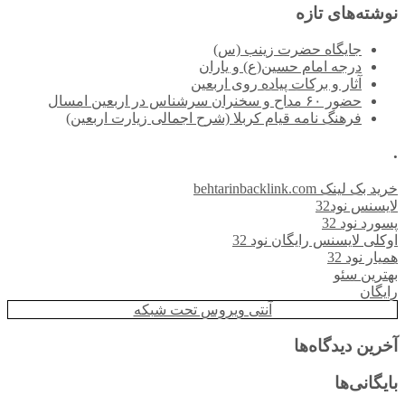
نوشته‌های تازه
جایگاه حضرت زینب (س)
درجه امام حسین(ع) و یاران
آثار و برکات پیاده روی اربعین
حضور ۶۰ مداح و سخنران سرشناس در اربعین امسال
فرهنگ نامه قیام کربلا (شرح اجمالی زیارت اربعین)
.
خرید بک لینک behtarinbacklink.com
لایسنس نود32
پسورد نود 32
اوکلی لایسنس رایگان نود 32
همیار نود 32
بهترین سئو
رایگان
آنتی ویروس تحت شبکه
آخرین دیدگاه‌ها
بایگانی‌ها