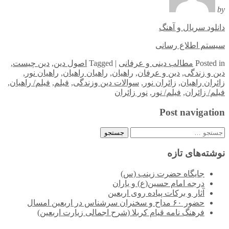
by
دانلود سریال و آهنگ
سیستم اطلاع رسانی
in
Posted
مطالب دینی و عرفانی
|
Tagged
اصول دین
,
دین چیست
,
دین و زندگی
,
دین و عرفان
,
راهیان
,
راهیان راهیان
,
راهیان نور
,
زائران راهیان
,
زائران نور
,
سوالات دین وزندگی
,
فیلم
,
فیلم/ راهیان
,
فیلم/ زائران
,
فیلم/ نور
,
نور زائران
Post navigation
جستجو
برای:
نوشته‌های تازه
جایگاه حضرت زینب (س)
درجه امام حسین(ع) و یاران
آثار و برکات پیاده روی اربعین
حضور ۶۰ مداح و سخنران سرشناس در اربعین امسال
فرهنگ نامه قیام کربلا (شرح اجمالی زیارت اربعین)