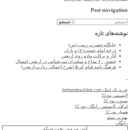
Post navigation
جستجو
برای:
نوشته‌های تازه
جایگاه حضرت زینب (س)
درجه امام حسین(ع) و یاران
آثار و برکات پیاده روی اربعین
حضور ۶۰ مداح و سخنران سرشناس در اربعین امسال
فرهنگ نامه قیام کربلا (شرح اجمالی زیارت اربعین)
.
خرید بک لینک behtarinbacklink.com
لایسنس نود32
پسورد نود 32
اوکلی لایسنس رایگان نود 32
همیار نود 32
بهترین سئو
رایگان
آنتی ویروس تحت شبکه