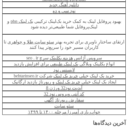
دانلود آهنگ جدید
نود سی و دو
بهبود پروفایل لینک به کمک خرید بک‌لینک ترکیبی
بک لینک pbn
و
لینک‌پروفایل شما طبیعی‌تر دیده شود
ارتقای ساختار ناوبری برای تجربه بهتر
سئو سایت طلا و جواهری
تا
کاربران مسیر خود را سریع‌تر پیدا کنند
سرویس آژانس
هزینه بکلینک
سرچ seo . ir
انواع بکلینک وبلاگی
بک لینک طبیعی
برای افزايش بازديد
لایسنس نود
خرید بک لینک خیلی
خرید بک لینک
شرکت behtarinseo.ir
ایجاد بک لینک خیلی
خرید بک لینک
و رپورتاژ بازدید ارگانیک
آپدیت نود32 ورژن 8
کد آنتی ویروس نود 32
سفارش رپورتاژ آگهی
سئو سایت
جواب بازی آمیرزا مرحله ۱۴۰۰ تا ۱۴۹۹
آخرین دیدگاه‌ها