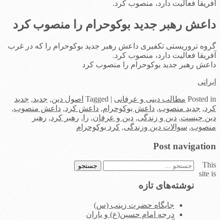
آفریقا فعالیت دارد، منصوب کرد.
داعش رهبر جدید بوکوحرام را منصوب کرد
گروه تروریستی تکفیری داعش رهبر جدید بوکوحرام را که در غرب
آفریقا فعالیت دارد، منصوب کرد.
داعش رهبر جدید بوکوحرام را منصوب کرد
ایرانی
in
Posted
مطالب دینی و عرفانی
|
Tagged
اصول دین
,
جدید
,
جدید
کرد
,
جدید منصوب
,
داعش بوکوحرام
,
داعش کرد
,
داعش منصوب
,
دین چیست
,
دین و زندگی
,
دین و عرفان
,
را
,
رهبر کرد
,
رهبر
منصوب
,
سوالات دین وزندگی
,
کرد بوکوحرام
Post navigation
This
جستجو
site is
برای:
نوشته‌های تازه
جایگاه حضرت زینب (س)
درجه امام حسین(ع) و یاران