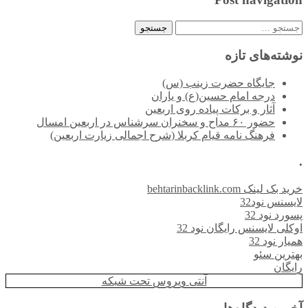
جستجو
برای:
نوشته‌های تازه
جایگاه حضرت زینب (س)
درجه امام حسین(ع) و یاران
آثار و برکات پیاده روی اربعین
حضور ۶۰ مداح و سخنران سرشناس در اربعین امسال
فرهنگ نامه قیام کربلا (شرح اجمالی زیارت اربعین)
.
خرید بک لینک behtarinbacklink.com
لایسنس نود32
پسورد نود 32
اوکلی لایسنس رایگان نود 32
همیار نود 32
بهترین سئو
رایگان
آنتی ویروس تحت شبکه