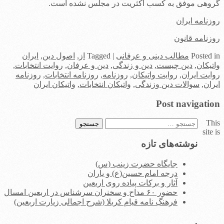
گروهی موفق به کسب اکثریت در مجلس نشده است.
روزنامه ایران
روزنامه قانون
in
Posted
مطالب دینی و عرفانی
|
Tagged
از
,
اصول دین
,
ایران
واتیکان
,
دین چیست
,
دین و زندگی
,
دین و عرفان
,
روایت انتخابات
,
روایت ایران
,
روایت واتیکان
,
روزنامه
,
روزنامه انتخابات
,
روزنامه
ایران
,
سوالات دین وزندگی
,
واتیکان انتخابات
,
واتیکان ایران
Post navigation
This
جستجو
site is
برای:
نوشته‌های تازه
جایگاه حضرت زینب (س)
درجه امام حسین(ع) و یاران
آثار و برکات پیاده روی اربعین
حضور ۶۰ مداح و سخنران سرشناس در اربعین امسال
فرهنگ نامه قیام کربلا (شرح اجمالی زیارت اربعین)
.