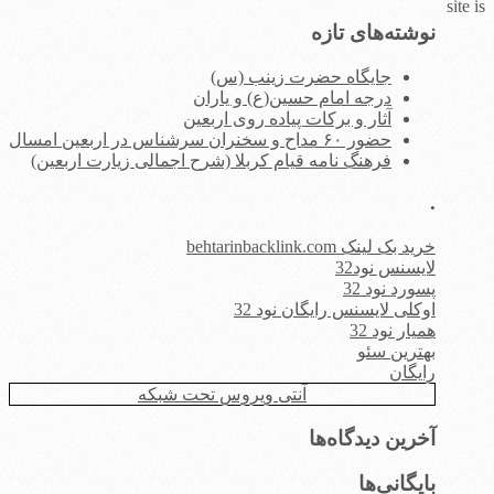
site is
برای:
نوشته‌های تازه
جایگاه حضرت زینب (س)
درجه امام حسین(ع) و یاران
آثار و برکات پیاده روی اربعین
حضور ۶۰ مداح و سخنران سرشناس در اربعین امسال
فرهنگ نامه قیام کربلا (شرح اجمالی زیارت اربعین)
.
خرید بک لینک behtarinbacklink.com
لایسنس نود32
پسورد نود 32
اوکلی لایسنس رایگان نود 32
همیار نود 32
بهترین سئو
رایگان
آنتی ویروس تحت شبکه
آخرین دیدگاه‌ها
بایگانی‌ها