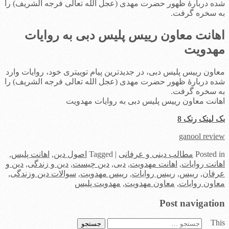
شده دربارۀ ظهور حضرت مهدی (عجل الله تعالی فرجه الشریف) را
به سخره گرفت.
اهانت معاون رییس پلیس دبی به روایات
مهدویت
معاون رییس پلیس دبی، در جدیدترین پیام توییتری خود، روایات وارد
شده دربارۀ ظهور حضرت مهدی (عجل الله تعالی فرجه الشریف) را
به سخره گرفت.
اهانت معاون رییس پلیس دبی به روایات مهدویت
بک لینک رنک 8
ganool review
in
Posted
مطالب دینی و عرفانی
|
Tagged
اصول دین
,
اهانت پلیس
,
اهانت روایات
,
اهانت مهدویت
,
دبی
,
دین چیست
,
دین و زندگی
,
دین و
عرفان
,
رییس
,
رییس روایات
,
رییس مهدویت
,
سوالات دین وزندگی
,
معاون روایات
,
معاون مهدویت
,
مهدویت پلیس
Post navigation
This
جستجو