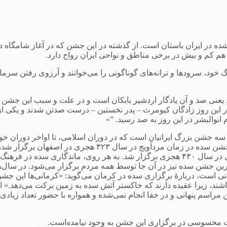
ه در ایران باستان است. از گذشته در این جشن که در آغاز شامگاه د
وز هم کم و بیش در برخی مناطق و نواحی ایران رواج دارد.
 خود، سرودها و ترانه‌های گوناگونی را می‌خوانند و آرزوی رفتن سرما و
یعنی صد و آن یادگار اردشیر بابکان است و در علت و سبب این جشن گفت
ین روز زادگان کیومرث – پدر نخستین – درست صدتن شدند و یکی از خود 
ابوالبشر در این روز به صد رسید. ”»
ه جشن بزرگ ایرانیان است که در دوران اسلامی، تا اواخر دوران خوا
هم مردم عادی این جشن را به‌پا می‌داشتند. مشهورترین و بزرگت
که به یاد مردم مانده، جشنی است که در زمان سلطان مسعود غزنوی در سال ۴۳۰ هجری برگزار شد
ین جشن سده نیز در آن جا توسط همه مردم برگزار می‌شود. در سال‌ه
رمانی است، دربارهٔ برگزاری سده در کرمان می‌گوید: «کرمانی‌ها این جشن
، زیرا عقیده دارند که خاکستر آتش سده به زمین برکت می‌دهد.» او ا
راسم پنهانی و در خفا انجام نمی‌شده و همواره با حضور تعداد زیادی ا
ت محسوسی در برگزاری این جشن به وجود نیامده‌است.