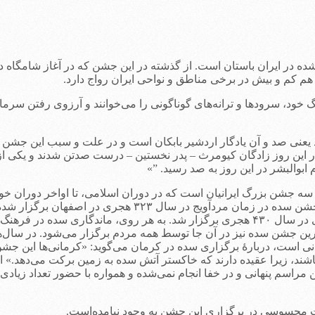
ه در ایران باستان است. از گذشته در این جشن که در آغاز شامگاه د
وز هم کم و بیش در برخی مناطق و نواحی ایران رواج دارد.
 خود، سرودها و ترانه‌های گوناگونی را می‌خوانند و آرزوی رفتن سرما و
یعنی صد و آن یادگار اردشیر بابکان است و در علت و سبب این جشن گفت
ین روز زادگان کیومرث – پدر نخستین – درست صدتن شدند و یکی از خود 
ابوالبشر در این روز به صد رسید. ”»
ه جشن بزرگ ایرانیان است که در دوران اسلامی، تا اواخر دوران خوا
هم مردم عادی این جشن را به‌پا می‌داشتند. مشهورترین و بزرگت
که به یاد مردم مانده، جشنی است که در زمان سلطان مسعود غزنوی در سال ۴۳۰ هجری برگزار شد
ین جشن سده نیز در آن جا توسط همه مردم برگزار می‌شود. در سال‌ه
رمانی است، دربارهٔ برگزاری سده در کرمان می‌گوید: «کرمانی‌ها این جشن
، زیرا عقیده دارند که خاکستر آتش سده به زمین برکت می‌دهد.» او ا
راسم پنهانی و در خفا انجام نمی‌شده و همواره با حضور تعداد زیادی ا
ت محسوسی در برگزاری این جشن به وجود نیامده‌است.