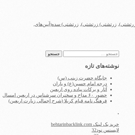
رتشتی)
,
زرتشتی) زرتشتی)
,
زرتشتی) سده(آیین‌های
,
جستجو
برای:
نوشته‌های تازه
جایگاه حضرت زینب (س)
درجه امام حسین(ع) و یاران
آثار و برکات پیاده روی اربعین
حضور ۶۰ مداح و سخنران سرشناس در اربعین امسال
فرهنگ نامه قیام کربلا (شرح اجمالی زیارت اربعین)
.
خرید بک لینک behtarinbacklink.com
لایسنس نود32