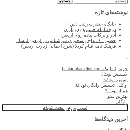
جستجو
برای:
نوشته‌های تازه
جایگاه حضرت زینب (س)
درجه امام حسین(ع) و یاران
آثار و برکات پیاده روی اربعین
حضور ۶۰ مداح و سخنران سرشناس در اربعین امسال
فرهنگ نامه قیام کربلا (شرح اجمالی زیارت اربعین)
.
خرید بک لینک behtarinbacklink.com
لایسنس نود32
پسورد نود 32
اوکلی لایسنس رایگان نود 32
همیار نود 32
بهترین سئو
رایگان
آنتی ویروس تحت شبکه
آخرین دیدگاه‌ها