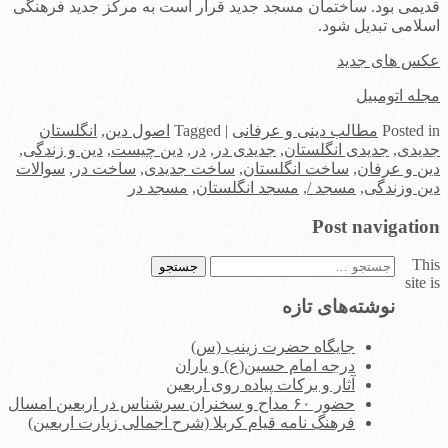
قدیمی بود. ساختمان مسجد جدید قرار است به مرکز جدید فرهنگی
اسلامی تبدیل شود.
عکس های جدید
مجله اتومبیل
in
Posted
مطالب دینی و عرفانی
|
Tagged
اصول دین
,
انگلستان
جدیدی
,
جدیدی انگلستان
,
جدیدی در
,
در
,
دین چیست
,
دین و زندگی
,
دین و عرفان
,
ساخت انگلستان
,
ساخت جدیدی
,
ساخت در
,
سوالات
دین وزندگی
,
مسجد /
,
مسجد انگلستان
,
مسجد در
Post navigation
This
جستجو
site is
برای:
نوشته‌های تازه
جایگاه حضرت زینب (س)
درجه امام حسین(ع) و یاران
آثار و برکات پیاده روی اربعین
حضور ۶۰ مداح و سخنران سرشناس در اربعین امسال
فرهنگ نامه قیام کربلا (شرح اجمالی زیارت اربعین)