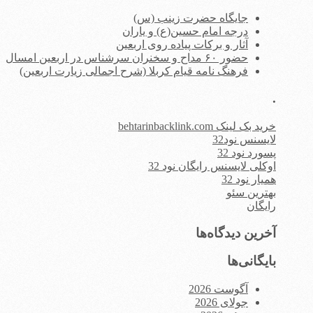
جایگاه حضرت زینب (س)
درجه امام حسین(ع) و یاران
آثار و برکات پیاده روی اربعین
حضور ۶۰ مداح و سخنران سرشناس در اربعین امسال
فرهنگ نامه قیام کربلا (شرح اجمالی زیارت اربعین)
.
خرید بک لینک behtarinbacklink.com
لایسنس نود32
پسورد نود 32
اوکلی لایسنس رایگان نود 32
همیار نود 32
بهترین سئو
رایگان
آخرین دیدگاه‌ها
بایگانی‌ها
آگوست 2026
جولای 2026