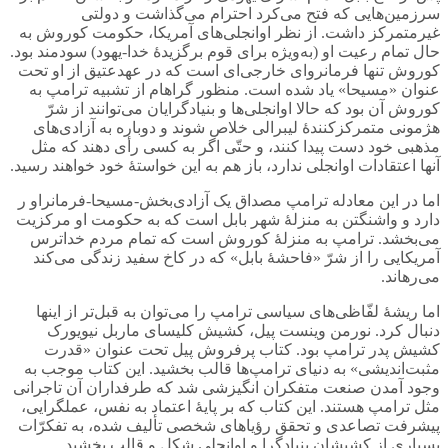
سرزمین‌هایی که فتح می‌کرد احترام می‌گذاشت و دولتی
غیرمتمرکز داشت. از نظر اوانجلی‌های آمریکا، حکومت کوروش به
حال تمام رعیت‌ او (به‌ویژه برای قوم برگزیدۀ خدا-یهود) سودمند بود.
کوروش تنها فرمانروای خارجی‌ای است که در عهدعتیق از او تحت
عنوان «مسیحا» یاد شده است. منظور گراهام از تشبیه ترامپ به
کوروش آن بود که حالا اوانجلی‌ها و بنیادگرایان می‌توانند از شرّ
هژمونی متمرکزکنندۀ لیبرالی خلاص شوند و دوباره به آزادی‌های
مذهبی خود دست پیدا کنند، و حتّی اگر به کسی رأی دهند که مثل
آنها اعتقادات اوانجلی ندارد، باز هم به این خواستۀ خود خواهند رسید.
اما در این معادله ترامپ مصداق یک آزادی‌بخش-مسیحا-فرمانراو ر
دارد و واشنگتن به منزلۀ شهر بابل است که به حکومت او مرکزیت
می‌بخشد. ترامپ به منزلۀ کوروش است که تمام مردم خداترس
آمریکایی را از شرّ «فاحشۀ بابل» که در کاخ سفید زندگی می‌کند
می‌رهاند.
اما ریشۀ لفّاظی‌های سیاسی ترامپ را می‌توان به قبل‌تر از اینها
دنبال کرد. نورمن وینست پیل، کشیش کلیسای ماربل نیویورک
کشیش پدر ترامپ بود. کتاب پرفروش پیل تحت عنوان «قدرت
مثبت‌اندیشی» به دنیای ترامپ‌ها قالب بخشید. این کتاب موجب به
وجود آمدن صنعت متفکران انگیزشی شد که طرفداران آن تاجرانی
مثل ترامپ هستند. این کتاب که بر پایۀ اعتماد به نفس، عملگرایی،
پیشرفت تصاعدی و تحقق رؤیاهای شخصی تألیف شده، به تفکرّات
بسیاری از کشیشان بنیادگرا و اوانجلی شکل و قالب بخشید.