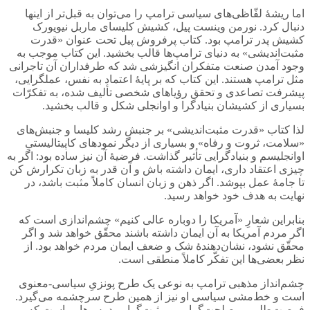
اما ریشۀ لفّاظی‌های سیاسی ترامپ را می‌توان به قبل‌تر از اینها
دنبال کرد. نورمن وینست پیل، کشیش کلیسای ماربل نیویورک
کشیش پدر ترامپ بود. کتاب پرفروش پیل تحت عنوان «قدرت
مثبت‌اندیشی» به دنیای ترامپ‌ها قالب بخشید. این کتاب موجب به
وجود آمدن صنعت متفکران انگیزشی شد که طرفداران آن تاجرانی
مثل ترامپ هستند. این کتاب که بر پایۀ اعتماد به نفس، عملگرایی،
پیشرفت تصاعدی و تحقق رؤیاهای شخصی تألیف شده، به تفکرّات
بسیاری از کشیشان بنیادگرا و اوانجلی شکل و قالب بخشید.
لذا کتاب «قدرت مثبت‌اندیشی» بر جنبش رشد کلیسا و جنبش‌های
«سلامت، ثروت و رفاه» و بسیاری از دیگر نمودهای کاپیتالیستیِ
اوانجلیسم و بنیادگرایی تأثیر گذاشت. فرضیۀ آن نیز ساده بود: اگر به
چیزی اعتقاد داری، ایمان داشته باش و آن قدر به زبان تکرارش کن
تا جامۀ عمل بپوشد. اگر ذهن و زبان انسان کاملاً مثبت باشد، در
نهایت به هدف خود خواهد رسید.
بنابراین شعارِ «آمریکا را دوباره عالی کنیم» چشم‌اندازی است که
اگر مردم آمریکا به آن ایمان داشته باشند محقّق خواهد شد و اگر
محقّق نشود، نشان‌دهندۀ شک و ضعف ایمان مردم خواهد بود. از
نظر بعضی‌ها این تفکّر کاملاً منطقی است.
چشم‌انداز مذهبی ترامپ به نوعی یک طرح پونزیِ سیاسی-معنوی
است و خط‌مشی سیاسی او نیز از همین طرح سرچشمه می‌گیرد.
فرصت‌طلبی، مصلحت‌گرایی و مثبت‌گرایی درس‌هایی است که