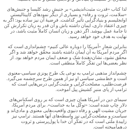
لذا کتاب «قدرت مثبت‌اندیشی» بر جنبش رشد کلیسا و جنبش‌های
«سلامت، ثروت و رفاه» و بسیاری از دیگر نمودهای کاپیتالیستیِ
اوانجلیسم و بنیادگرایی تأثیر گذاشت. فرضیۀ آن نیز ساده بود: اگر به
چیزی اعتقاد داری، ایمان داشته باش و آن قدر به زبان تکرارش کن
تا جامۀ عمل بپوشد. اگر ذهن و زبان انسان کاملاً مثبت باشد، در
نهایت به هدف خود خواهد رسید.
بنابراین شعارِ «آمریکا را دوباره عالی کنیم» چشم‌اندازی است که
اگر مردم آمریکا به آن ایمان داشته باشند محقّق خواهد شد و اگر
محقّق نشود، نشان‌دهندۀ شک و ضعف ایمان مردم خواهد بود. از
نظر بعضی‌ها این تفکّر کاملاً منطقی است.
چشم‌انداز مذهبی ترامپ به نوعی یک طرح پونزیِ سیاسی-معنوی
است و خط‌مشی سیاسی او نیز از همین طرح سرچشمه می‌گیرد.
فرصت‌طلبی، مصلحت‌گرایی و مثبت‌گرایی درس‌هایی است که
ترامپ از پای منبرِ کشیش پیل آموخت.
سیمای دین در آمریکا همان چیزی است که بر روی اسکناس‌های
دلار چاپ شده است: «توکّل ما به خداست». برای مردم آمریکا،
جریان مشیت الهی و رفاه دنیوی واقعیت‌هایی معنوی و مادی‌‌اند و
سیاست و مصلحت‌گرایی نیز واسطه‌های آنها هستند. ترامپ نیز
زاییدۀ ملّتی است که در تفکّرِ آن خدا با پول‌پرستی و ثروت
درهم‌آمیخته است.