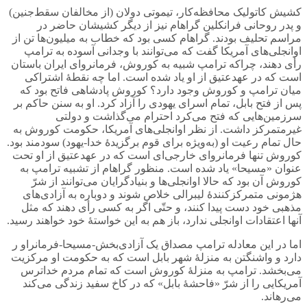
کشیش کاتولیک محافظه‌کار، تیموتی دولان (از مخالفان سقط‌جنین)
و پدر روحانی فرانکلین گراهام نیز از دیگر کشیشان حاضر در
مراسم تحلیف بودند. گراهام کسی بود که خطاب به میلیون‌ها تن از
اوانجلی‌های آمریکا گفت که می‌توانند با وجدانی آسوده به ترامپ
رأی دهند، چراکه ترامپ شبیه به کوروش، فرمانروای ایران باستان
است که در عهدعتیق از او یاد شده است. اما چه نقطۀ اشتراکی
میان ترامپ و کوروش وجود دارد؟ کوروش پادشاهی فاتح بود که
پس از فتح بابل، تمام اسرای یهودی را آزاد کرد. او به سنن حاکم بر
سرزمین‌هایی که فتح می‌کرد احترام می‌گذاشت و دولتی
غیرمتمرکز داشت. از نظر اوانجلی‌های آمریکا، حکومت کوروش به
حال تمام رعیت‌ او (به‌ویژه برای قوم برگزیدۀ خدا-یهود) سودمند بود.
کوروش تنها فرمانروای خارجی‌ای است که در عهدعتیق از او تحت
عنوان «مسیحا» یاد شده است. منظور گراهام از تشبیه ترامپ به
کوروش آن بود که حالا اوانجلی‌ها و بنیادگرایان می‌توانند از شرّ
هژمونی متمرکزکنندۀ لیبرالی خلاص شوند و دوباره به آزادی‌های
مذهبی خود دست پیدا کنند، و حتّی اگر به کسی رأی دهند که مثل
آنها اعتقادات اوانجلی ندارد، باز هم به این خواستۀ خود خواهند رسید.
اما در این معادله ترامپ مصداق یک آزادی‌بخش-مسیحا-فرمانراو ر
دارد و واشنگتن به منزلۀ شهر بابل است که به حکومت او مرکزیت
می‌بخشد. ترامپ به منزلۀ کوروش است که تمام مردم خداترس
آمریکایی را از شرّ «فاحشۀ بابل» که در کاخ سفید زندگی می‌کند
می‌رهاند.