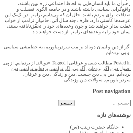
رهبران ما باید انسان‌هایی به لحاظ اجتماعی ژرف‌بین باشند،
واقع‌گرایی سیاسی داشته باشند و در جامعه الگوی فضیلت و
صداقت برای مردم باشند. حال آن که می‌دانیم ترامپ در تک‌تک این
عرصه‌ها کاستی دارد. ظرف چند سال آتی، حامیان ترامپ از خواب
غفلت بیدار خواهند شد و چون وعده‌های خود را تحقّق‌نایافته ببینند،
ایمان خود را به وعده‌های ترامپ از دست خواهند داد.
اگر از دین و ایمان دونالد ترامپ سردربیاوریم، به خط‌مشی سیاسی
او پی برده‌ایم
in
Posted
مطالب دینی و عرفانی
|
Tagged
«دونالد
,
از برده‌ایم
,
از پی
,
اصول دین
,
اگر برده‌ایم
,
اگر پی
,
اگر ترامپ
,
برده‌ایم ترامپ
,
دین
برده‌ایم
,
دین پی
,
دین چیست
,
دین و زندگی
,
دین و عرفان
,
سردربیاوریم،
,
سوالات دین وزندگی
Post navigation
جستجو
برای:
نوشته‌های تازه
جایگاه حضرت زینب (س)
درجه امام حسین(ع) و یاران