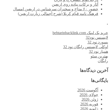
آثار و برکات پیاده روی اربعین
حضور ۶۰ مداح و سخنران سرشناس در اربعین امسال
فرهنگ نامه قیام کربلا (شرح اجمالی زیارت اربعین)
.
خرید بک لینک behtarinbacklink.com
لایسنس نود32
پسورد نود 32
اوکلی لایسنس رایگان نود 32
همیار نود 32
بهترین سئو
رایگان
آخرین دیدگاه‌ها
بایگانی‌ها
آگوست 2026
جولای 2026
ژوئن 2026
فوریه 2026
ژانویه 2026