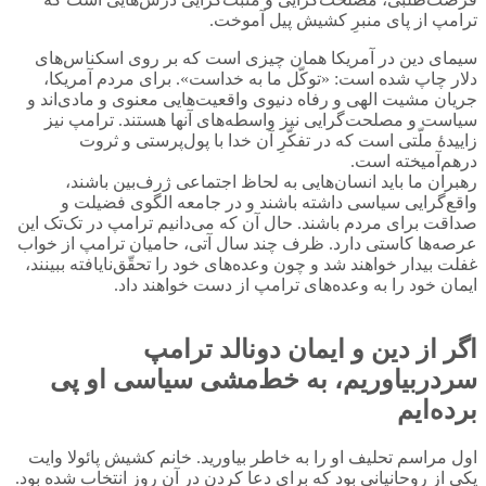
ترامپ از پای منبرِ کشیش پیل آموخت.
سیمای دین در آمریکا همان چیزی است که بر روی اسکناس‌های
دلار چاپ شده است: «توکّل ما به خداست». برای مردم آمریکا،
جریان مشیت الهی و رفاه دنیوی واقعیت‌هایی معنوی و مادی‌‌اند و
سیاست و مصلحت‌گرایی نیز واسطه‌های آنها هستند. ترامپ نیز
زاییدۀ ملّتی است که در تفکّرِ آن خدا با پول‌پرستی و ثروت
درهم‌آمیخته است.
رهبران ما باید انسان‌هایی به لحاظ اجتماعی ژرف‌بین باشند،
واقع‌گرایی سیاسی داشته باشند و در جامعه الگوی فضیلت و
صداقت برای مردم باشند. حال آن که می‌دانیم ترامپ در تک‌تک این
عرصه‌ها کاستی دارد. ظرف چند سال آتی، حامیان ترامپ از خواب
غفلت بیدار خواهند شد و چون وعده‌های خود را تحقّق‌نایافته ببینند،
ایمان خود را به وعده‌های ترامپ از دست خواهند داد.
اگر از دین و ایمان دونالد ترامپ
سردربیاوریم، به خط‌مشی سیاسی او پی
برده‌ایم
اول مراسم تحلیف او را به خاطر بیاورید. خانم کشیش پائولا وایت
یکی از روحانیانی بود که برای دعا کردن در آن روز انتخاب شده بود.