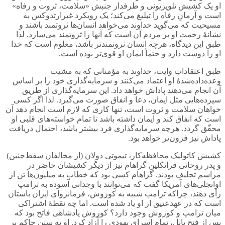
او یک کشیش تلویزیونی و طرفدار جنبش «سلامت، ثروت و رفاه»
است و آرمانِ رفاه را تبلیغ می‌کند؛ یک رویکرد غیرارتدوکس به
مسیحیت که می‌گوید خداوند می‌خواهد انسان‌ها ثروتمند باشند و
نشانۀ رحمت او بر مردم آن است که آنها را ثروتمند می‌سازد. لذا
طبق این دیدگاه، هرچه انسان ثروتمندتر باشد، معلوم است که خدا
او را دوست دارد و حتماً ایمان او قوی‌تر بوده است.
طبق اعتقاداتِ وایت، خداوند به مؤمنانی که به مشیت
وعده‌داده‌شدۀ او اعتماد می‌کنند و سرمایه‌گذاری خود را بر اساس
آن انجام می‌دهند پاداش خواهد داد. این سرمایه‌گذاری از طریق
سپرده‌هایی مثل ایمان، دعا و انفاق صورت می‌گیرد. لذا اگر کسی
خواهان سلامت و ثروت است، تنها کاری که لازم است انجام دهد آن
است که انفاق کند و ایمان داشته باشد تا تمام خواسته‌های قلبی او
محقّق گردد. هرچه سرمایه‌گذاری فرد بیشتر باشد، احتمال دریافت
پاداش نیز فزون‌تر خواهد بود.
کشیش کاتولیک محافظه‌کار، تیموتی دولان (از مخالفان سقط‌جنین)
و پدر روحانی فرانکلین گراهام نیز از دیگر کشیشان حاضر در
مراسم تحلیف بودند. گراهام کسی بود که خطاب به میلیون‌ها تن از
اوانجلی‌های آمریکا گفت که می‌توانند با وجدانی آسوده به ترامپ
رأی دهند، چراکه ترامپ شبیه به کوروش، فرمانروای ایران باستان
است که در عهدعتیق از او یاد شده است. اما چه نقطۀ اشتراکی
میان ترامپ و کوروش وجود دارد؟ کوروش پادشاهی فاتح بود که
پس از فتح بابل، تمام اسرای یهودی را آزاد کرد. او به سنن حاکم بر