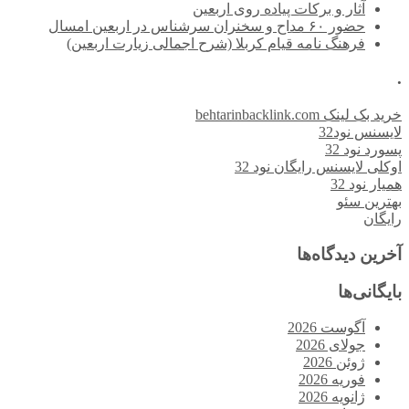
آثار و برکات پیاده روی اربعین
حضور ۶۰ مداح و سخنران سرشناس در اربعین امسال
فرهنگ نامه قیام کربلا (شرح اجمالی زیارت اربعین)
.
خرید بک لینک behtarinbacklink.com
لایسنس نود32
پسورد نود 32
اوکلی لایسنس رایگان نود 32
همیار نود 32
بهترین سئو
رایگان
آخرین دیدگاه‌ها
بایگانی‌ها
آگوست 2026
جولای 2026
ژوئن 2026
فوریه 2026
ژانویه 2026