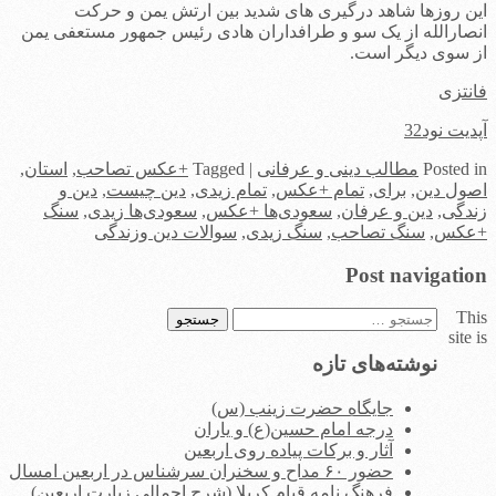
این روزها شاهد درگیری های شدید بین ارتش یمن و حرکت
انصارالله از یک سو و طرافداران هادی رئیس جمهور مستعفی یمن
از سوی دیگر است.
فانتزی
آپدیت نود32
in
Posted
مطالب دینی و عرفانی
|
Tagged
+عکس تصاحب
,
استان
,
اصول دین
,
برای
,
تمام +عکس
,
تمام زیدی
,
دین چیست
,
دین و
زندگی
,
دین و عرفان
,
سعودی‌ها +عکس
,
سعودی‌ها زیدی
,
سنگ
+عکس
,
سنگ تصاحب
,
سنگ زیدی
,
سوالات دین وزندگی
Post navigation
This
جستجو
site is
برای:
نوشته‌های تازه
جایگاه حضرت زینب (س)
درجه امام حسین(ع) و یاران
آثار و برکات پیاده روی اربعین
حضور ۶۰ مداح و سخنران سرشناس در اربعین امسال
فرهنگ نامه قیام کربلا (شرح اجمالی زیارت اربعین)