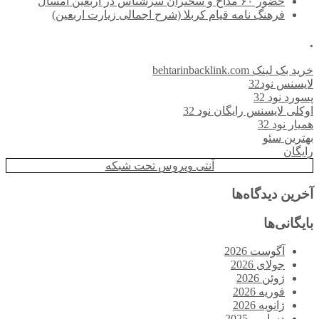
حضور ۶۰ مداح و سخنران سرشناس در اربعین امسال
فرهنگ نامه قیام کربلا (شرح اجمالی زیارت اربعین)
.
خرید بک لینک behtarinbacklink.com
لایسنس نود32
پسورد نود 32
اوکلی لایسنس رایگان نود 32
همیار نود 32
بهترین سئو
رایگان
آنتی ویروس تحت شبکه
آخرین دیدگاه‌ها
بایگانی‌ها
آگوست 2026
جولای 2026
ژوئن 2026
فوریه 2026
ژانویه 2026
دسامبر 2025