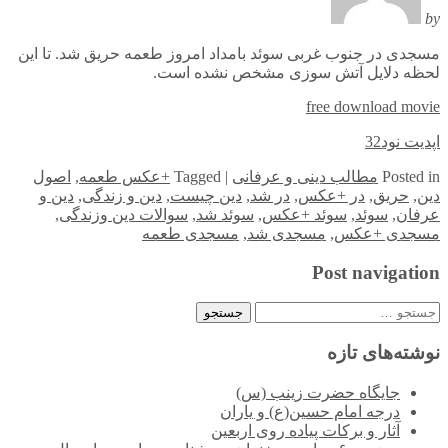
by
مسجدی در جنوب غربی سوئد بامداد امروز طعمه حریق شد. تا این
لحظه دلایل آتش سوزی مشخص نشده است.
free download movie
اپدیت نود32
in
Posted
مطالب دینی و عرفانی
|
Tagged
+عکس طعمه
,
اصول
دین
,
حریق
,
در +عکس
,
در شد
,
دین چیست
,
دین و زندگی
,
دین و
عرفان
,
سوئد
,
سوئد +عکس
,
سوئد شد
,
سوالات دین وزندگی
,
مسجدی +عکس
,
مسجدی شد
,
مسجدی طعمه
Post navigation
جستجو
برای:
نوشته‌های تازه
جایگاه حضرت زینب (س)
درجه امام حسین(ع) و یاران
آثار و برکات پیاده روی اربعین