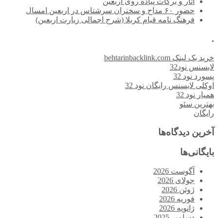
آثار و برکات پیاده روی اربعین
حضور ۶۰ مداح و سخنران سرشناس در اربعین امسال
فرهنگ نامه قیام کربلا (شرح اجمالی زیارت اربعین)
.
خرید بک لینک behtarinbacklink.com
لایسنس نود32
پسورد نود 32
اوکلی لایسنس رایگان نود 32
همیار نود 32
بهترین سئو
رایگان
آخرین دیدگاه‌ها
بایگانی‌ها
آگوست 2026
جولای 2026
ژوئن 2026
فوریه 2026
ژانویه 2026
دسامبر 2025