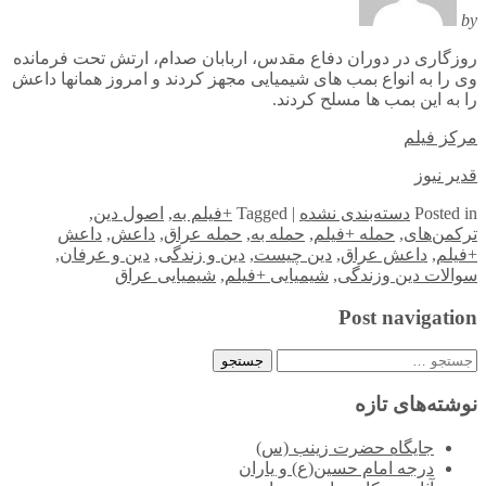
by
روزگاری در دوران دفاع مقدس، اربابان صدام، ارتش تحت فرمانده
وی را به انواع بمب های شیمیایی مجهز کردند و امروز همانها داعش
را به این بمب ها مسلح کردند.
مرکز فیلم
قدیر نیوز
in
Posted
دسته‌بندی نشده
|
Tagged
+فیلم به
,
اصول دین
,
ترکمن‌های
,
حمله +فیلم
,
حمله به
,
حمله عراق
,
داعش
,
داعش
+فیلم
,
داعش عراق
,
دین چیست
,
دین و زندگی
,
دین و عرفان
,
سوالات دین وزندگی
,
شیمیایی +فیلم
,
شیمیایی عراق
Post navigation
جستجو
برای:
نوشته‌های تازه
جایگاه حضرت زینب (س)
درجه امام حسین(ع) و یاران