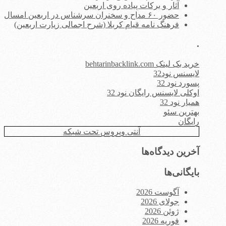
آثار و برکات پیاده روی اربعین
حضور ۶۰ مداح و سخنران سرشناس در اربعین امسال
فرهنگ نامه قیام کربلا (شرح اجمالی زیارت اربعین)
.
خرید بک لینک behtarinbacklink.com
لایسنس نود32
پسورد نود 32
اوکلی لایسنس رایگان نود 32
همیار نود 32
بهترین سئو
رایگان
آنتی ویروس تحت شبکه
آخرین دیدگاه‌ها
بایگانی‌ها
آگوست 2026
جولای 2026
ژوئن 2026
فوریه 2026