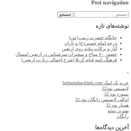
Post navigation
جستجو
برای:
نوشته‌های تازه
جایگاه حضرت زینب (س)
درجه امام حسین(ع) و یاران
آثار و برکات پیاده روی اربعین
حضور ۶۰ مداح و سخنران سرشناس در اربعین امسال
فرهنگ نامه قیام کربلا (شرح اجمالی زیارت اربعین)
.
خرید بک لینک behtarinbacklink.com
لایسنس نود32
پسورد نود 32
اوکلی لایسنس رایگان نود 32
همیار نود 32
بهترین سئو
رایگان
آخرین دیدگاه‌ها