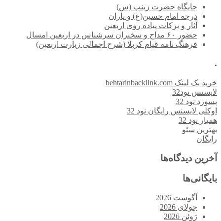
جایگاه حضرت زینب (س)
درجه امام حسین(ع) و یاران
آثار و برکات پیاده روی اربعین
حضور ۶۰ مداح و سخنران سرشناس در اربعین امسال
فرهنگ نامه قیام کربلا (شرح اجمالی زیارت اربعین)
.
خرید بک لینک behtarinbacklink.com
لایسنس نود32
پسورد نود 32
اوکلی لایسنس رایگان نود 32
همیار نود 32
بهترین سئو
رایگان
آخرین دیدگاه‌ها
بایگانی‌ها
آگوست 2026
جولای 2026
ژوئن 2026