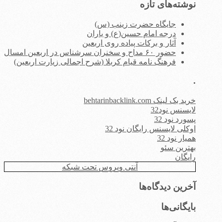
نوشته‌های تازه
جایگاه حضرت زینب (س)
درجه امام حسین(ع) و یاران
آثار و برکات پیاده روی اربعین
حضور ۶۰ مداح و سخنران سرشناس در اربعین امسال
فرهنگ نامه قیام کربلا (شرح اجمالی زیارت اربعین)
.
خرید بک لینک behtarinbacklink.com
لایسنس نود32
پسورد نود 32
اوکلی لایسنس رایگان نود 32
همیار نود 32
بهترین سئو
رایگان
آنتی ویروس تحت شبکه
آخرین دیدگاه‌ها
بایگانی‌ها