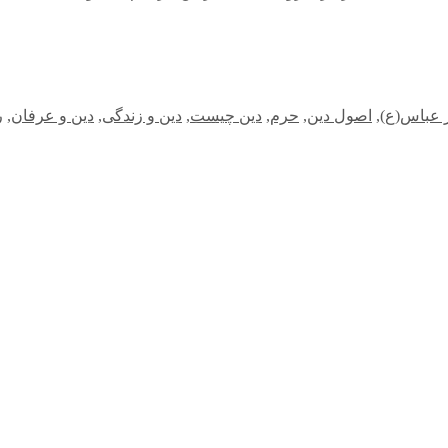
 عباس(ع)
,
اصول دین
,
حرم
,
دین چیست
,
دین و زندگی
,
دین و عرفان
,
ر