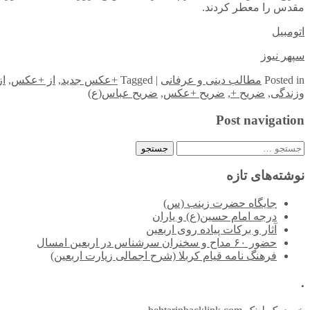
مقدس را معطر کردند.
اتومبیل
سپهر نیوز
in
Posted
مطالب دینی و عرفانی
|
Tagged
+عکس جدید
,
از +عکس
,
از
وزندگی
,
ضریح +
,
ضریح +عکس
,
ضریح عباس(ع)
Post navigation
جستجو
برای:
نوشته‌های تازه
جایگاه حضرت زینب (س)
درجه امام حسین(ع) و یاران
آثار و برکات پیاده روی اربعین
حضور ۶۰ مداح و سخنران سرشناس در اربعین امسال
فرهنگ نامه قیام کربلا (شرح اجمالی زیارت اربعین)
.