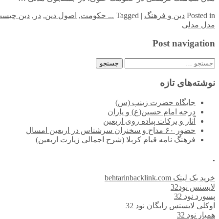
in
Posted
دین و فرهنگ
|
Tagged
... حکومت
,
اصول دین
,
در
,
دین چیس
مدل مدلی
Post navigation
جستجو
برای:
نوشته‌های تازه
جایگاه حضرت زینب (س)
درجه امام حسین(ع) و یاران
آثار و برکات پیاده روی اربعین
حضور ۶۰ مداح و سخنران سرشناس در اربعین امسال
فرهنگ نامه قیام کربلا (شرح اجمالی زیارت اربعین)
.
خرید بک لینک behtarinbacklink.com
لایسنس نود32
پسورد نود 32
اوکلی لایسنس رایگان نود 32
همیار نود 32