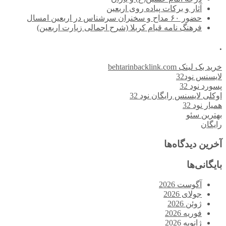
آثار و برکات پیاده روی اربعین
حضور ۶۰ مداح و سخنران سرشناس در اربعین امسال
فرهنگ نامه قیام کربلا (شرح اجمالی زیارت اربعین)
.
خرید بک لینک behtarinbacklink.com
لایسنس نود32
پسورد نود 32
اوکلی لایسنس رایگان نود 32
همیار نود 32
بهترین سئو
رایگان
آخرین دیدگاه‌ها
بایگانی‌ها
آگوست 2026
جولای 2026
ژوئن 2026
فوریه 2026
ژانویه 2026