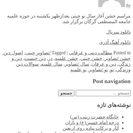
by
مراسم جشن آغاز سال نو چینی بعدازظهر یکشنبه در حوزه علمیه
جامعه المصطفی گرگان برگزار شد.
دانلود سریال
دانلود آهنگ آذری
in
Posted
مطالب دینی و عرفانی
|
Tagged
/تصاویر چینی
,
اصول دین
,
جشن /تصاویر
,
جشن چینی
,
جشن علمیه
,
در
,
دین چیست
,
دین و
زندگی
,
دین و عرفان
,
سال /تصاویر
,
سال علمیه
,
سوالات دین
وزندگی
,
نو
,
نو /تصاویر
,
نو علمیه
Post navigation
جستجو
برای:
نوشته‌های تازه
جایگاه حضرت زینب (س)
درجه امام حسین(ع) و یاران
آثار و برکات پیاده روی اربعین