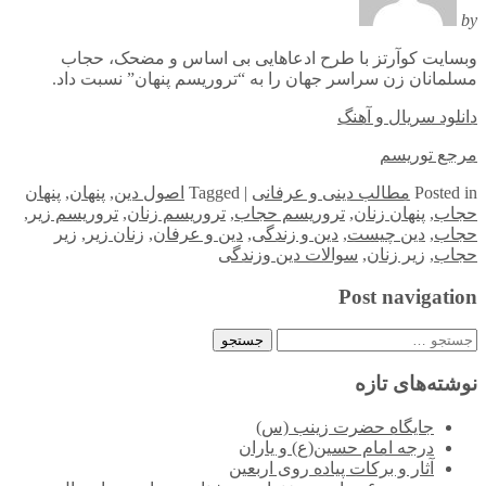
by
وبسایت کوآرتز با طرح ادعاهایی بی اساس و مضحک، حجاب
مسلمانان زن سراسر جهان را به “تروریسم پنهان” نسبت داد.
دانلود سریال و آهنگ
مرجع توریسم
in
Posted
مطالب دینی و عرفانی
|
Tagged
اصول دین
,
پنهان
,
پنهان
حجاب
,
پنهان زنان
,
تروریسم حجاب
,
تروریسم زنان
,
تروریسم زیر
,
حجاب
,
دین چیست
,
دین و زندگی
,
دین و عرفان
,
زنان زیر
,
زیر
حجاب
,
زیر زنان
,
سوالات دین وزندگی
Post navigation
جستجو
برای:
نوشته‌های تازه
جایگاه حضرت زینب (س)
درجه امام حسین(ع) و یاران
آثار و برکات پیاده روی اربعین