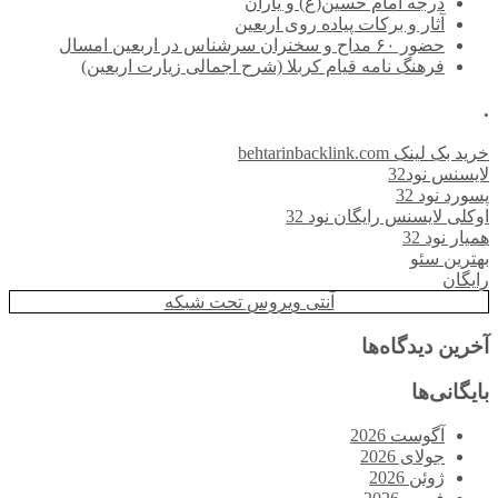
درجه امام حسین(ع) و یاران
آثار و برکات پیاده روی اربعین
حضور ۶۰ مداح و سخنران سرشناس در اربعین امسال
فرهنگ نامه قیام کربلا (شرح اجمالی زیارت اربعین)
.
خرید بک لینک behtarinbacklink.com
لایسنس نود32
پسورد نود 32
اوکلی لایسنس رایگان نود 32
همیار نود 32
بهترین سئو
رایگان
آنتی ویروس تحت شبکه
آخرین دیدگاه‌ها
بایگانی‌ها
آگوست 2026
جولای 2026
ژوئن 2026