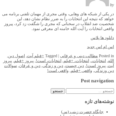
by
در یکی از شبکه های وهابی، وقتی مجری از مهمان تلفنی برنامه می
خواهد که نتیجه این انتخابات را به ضرر نظام نشان دهد، این
شخصیت ضد انقلاب در سخنانی که مجری را شگفت زد کرد، پیروز
واقعی انتخابات را آیت الله خامنه ای معرفی نمود.
دانلود ها پلاس
اس ام اس جدید
in
Posted
مطالب دینی و عرفانی
|
Tagged
+فیلم آیت
,
اصول دین
,
الله
,
انتخابات،
,
انتخابات، +فیلم
,
انتخابات، است!
,
پیروز +فیلم
,
پیروز
آیت
,
پیروز است!
,
دین چیست
,
دین و زندگی
,
دین و عرفان
,
سوالات
دین وزندگی
,
واقعی +فیلم
,
واقعی است!
Post navigation
جستجو
برای:
نوشته‌های تازه
جایگاه حضرت زینب (س)