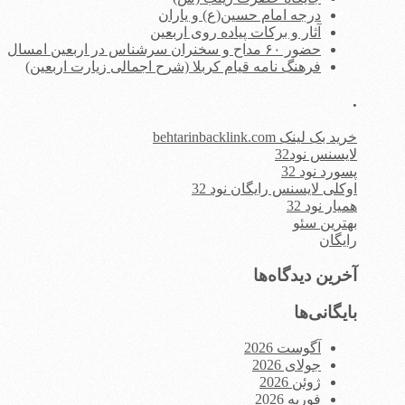
درجه امام حسین(ع) و یاران
آثار و برکات پیاده روی اربعین
حضور ۶۰ مداح و سخنران سرشناس در اربعین امسال
فرهنگ نامه قیام کربلا (شرح اجمالی زیارت اربعین)
.
خرید بک لینک behtarinbacklink.com
لایسنس نود32
پسورد نود 32
اوکلی لایسنس رایگان نود 32
همیار نود 32
بهترین سئو
رایگان
آخرین دیدگاه‌ها
بایگانی‌ها
آگوست 2026
جولای 2026
ژوئن 2026
فوریه 2026