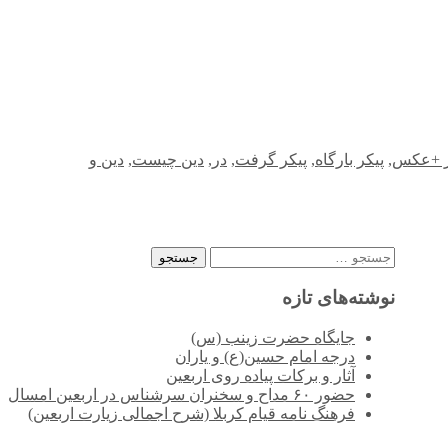
ر +عکس
,
پیکر بارگاه
,
پیکر گرفت
,
در
,
دین چیست
,
دین و
جستجو
برای:
نوشته‌های تازه
جایگاه حضرت زینب (س)
درجه امام حسین(ع) و یاران
آثار و برکات پیاده روی اربعین
حضور ۶۰ مداح و سخنران سرشناس در اربعین امسال
فرهنگ نامه قیام کربلا (شرح اجمالی زیارت اربعین)