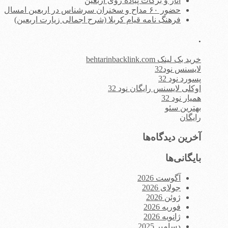
آثار و برکات پیاده روی اربعین
حضور ۶۰ مداح و سخنران سرشناس در اربعین امسال
فرهنگ نامه قیام کربلا (شرح اجمالی زیارت اربعین)
.
خرید بک لینک behtarinbacklink.com
لایسنس نود32
پسورد نود 32
اوکلی لایسنس رایگان نود 32
همیار نود 32
بهترین سئو
رایگان
آخرین دیدگاه‌ها
بایگانی‌ها
آگوست 2026
جولای 2026
ژوئن 2026
فوریه 2026
ژانویه 2026
دسامبر 2025