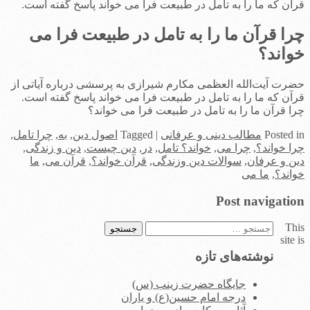
قرآن که ما را به تامل در طبیعت فرا می خواند پاسخ گفته است.
چرا قرآن ما را به تامل در طبیعت فرا می
خواند؟
حضرت آیت‌الله العظمی مکارم شیرازی به پرسشی درباره آیاتی از
قرآن که ما را به تامل در طبیعت فرا می خواند پاسخ گفته است.
چرا قرآن ما را به تامل در طبیعت فرا می خواند؟
in
Posted
مطالب دینی و عرفانی
|
Tagged
اصول دین
,
به
,
چرا تامل
,
چرا خواند؟
,
چرا می
,
خواند؟ تامل
,
در
,
دین چیست
,
دین و زندگی
,
دین و عرفان
,
سوالات دین وزندگی
,
قرآن خواند؟
,
قرآن می
,
ما
خواند؟
,
ما می
Post navigation
This
جستجو
site is
برای:
نوشته‌های تازه
جایگاه حضرت زینب (س)
درجه امام حسین(ع) و یاران