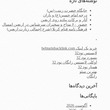
نوشته‌های تازه
جایگاه حضرت زینب (س)
درجه امام حسین(ع) و یاران
آثار و برکات پیاده روی اربعین
حضور ۶۰ مداح و سخنران سرشناس در اربعین امسال
فرهنگ نامه قیام کربلا (شرح اجمالی زیارت اربعین)
.
خرید بک لینک behtarinbacklink.com
لایسنس نود32
پسورد نود 32
اوکلی لایسنس رایگان نود 32
همیار نود 32
بهترین سئو
رایگان
آخرین دیدگاه‌ها
بایگانی‌ها
آگوست 2026