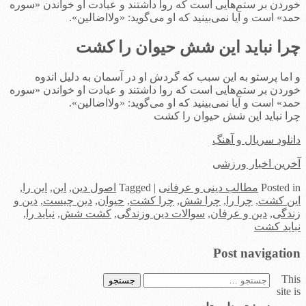
خوردن بر ستم‌هایی است که روا داشتند و عبادت او خواندن «سوره
حمد» است و آیا نمی‌بینید که او می‌گوید: «ولااضالین».
چرا نباید این شش حیوان را کشت
و اما پرستو به این سبب که گردش او در آسمان به دلیل اندوه
خوردن بر ستم‌هایی است که روا داشتند و عبادت او خواندن «سوره
حمد» است و آیا نمی‌بینید که او می‌گوید: «ولااضالین».
چرا نباید این شش حیوان را کشت
دانلود سریال و آهنگ
آخرین اخبار ورزشی
in
Posted
مطالب دینی و عرفانی
|
Tagged
اصول دین
,
این
,
این را
,
این کشت
,
چرا را
,
چرا شش
,
چرا کشت
,
حیوان
,
دین چیست
,
دین و
زندگی
,
دین و عرفان
,
سوالات دین وزندگی
,
کشت شش
,
نباید را
,
نباید کشت
Post navigation
This
جستجو
site is
برای: