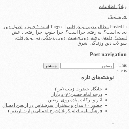
وبلاگ اطلاعات
خرید لینک
in
Posted
مطالب دینی و عرفانی
|
Tagged
است؟ جنوب
,
اصول دین
,
به
,
به است؟
,
به رفته
,
چرا است؟
,
چرا جنوب
,
چرا رفته
,
داعش
است؟
,
داعش رفته
,
دین چیست
,
دین و زندگی
,
دین و عرفان
,
سوالات دین وزندگی
,
شرق
Post navigation
This
جستجو
site is
برای:
نوشته‌های تازه
جایگاه حضرت زینب (س)
درجه امام حسین(ع) و یاران
آثار و برکات پیاده روی اربعین
حضور ۶۰ مداح و سخنران سرشناس در اربعین امسال
فرهنگ نامه قیام کربلا (شرح اجمالی زیارت اربعین)
.