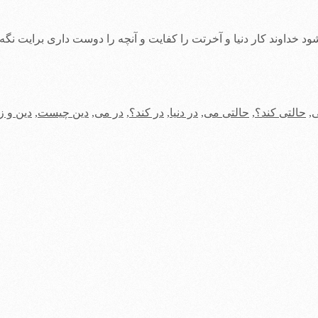
خداوند كار دنيا و آخرتت را كفايت و آنچه را دوست دارى برايت نگه دا
ى
,
حالتی ‏كند؟
,
حالتی مى
,
در دنیا
,
در ‏كند؟
,
در مى
,
دین چیست
,
دین و ز