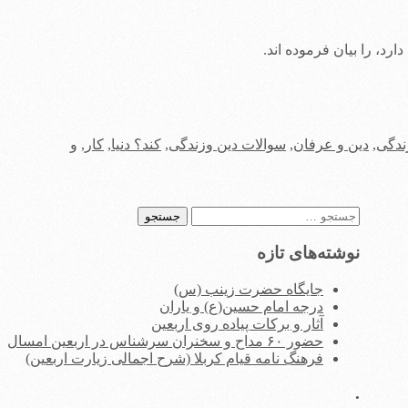
رد، را بیان فرموده اند.
ندگی
,
دین و عرفان
,
سوالات دین وزندگی
,
‏كند؟ دنیا
,
کار
,
و
جستجو
برای:
نوشته‌های تازه
جایگاه حضرت زینب (س)
درجه امام حسین(ع) و یاران
آثار و برکات پیاده روی اربعین
حضور ۶۰ مداح و سخنران سرشناس در اربعین امسال
فرهنگ نامه قیام کربلا (شرح اجمالی زیارت اربعین)
.