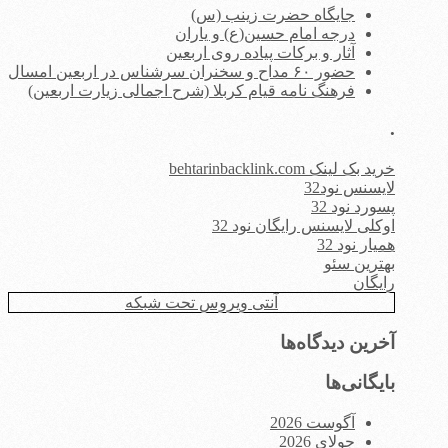
جایگاه حضرت زینب (س)
درجه امام حسین(ع) و یاران
آثار و برکات پیاده روی اربعین
حضور ۶۰ مداح و سخنران سرشناس در اربعین امسال
فرهنگ نامه قیام کربلا (شرح اجمالی زیارت اربعین)
.
خرید بک لینک behtarinbacklink.com
لایسنس نود32
پسورد نود 32
اوکلی لایسنس رایگان نود 32
همیار نود 32
بهترین سئو
رایگان
آنتی ویروس تحت شبکه
آخرین دیدگاه‌ها
بایگانی‌ها
آگوست 2026
جولای 2026